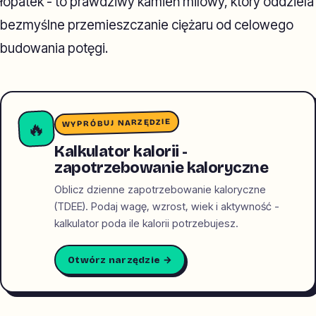
łopatek - to prawdziwy kamień milowy, który oddziela
bezmyślne przemieszczanie ciężaru od celowego
budowania potęgi.
WYPRÓBUJ NARZĘDZIE
🔥
Kalkulator kalorii -
zapotrzebowanie kaloryczne
Oblicz dzienne zapotrzebowanie kaloryczne
(TDEE). Podaj wagę, wzrost, wiek i aktywność -
kalkulator poda ile kalorii potrzebujesz.
Otwórz narzędzie →