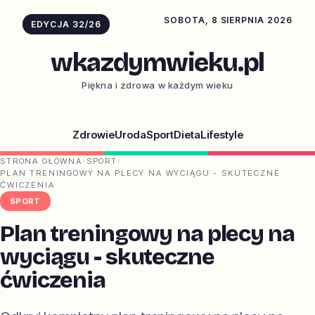
SOBOTA, 8 SIERPNIA 2026
EDYCJA 32/26
wkazdymwieku.pl
Piękna i zdrowa w każdym wieku
Zdrowie
Uroda
Sport
Dieta
Lifestyle
STRONA GŁÓWNA
›
SPORT
›
PLAN TRENINGOWY NA PLECY NA WYCIĄGU - SKUTECZNE
ĆWICZENIA
SPORT
Plan treningowy na plecy na
wyciągu - skuteczne
ćwiczenia