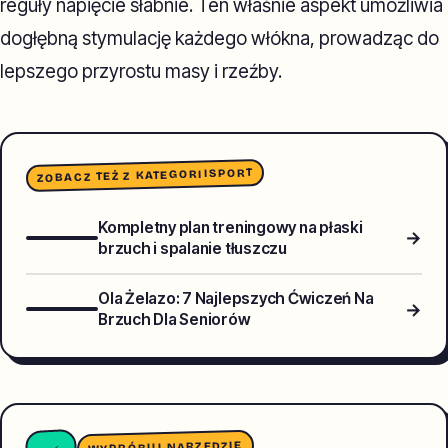
reguły napięcie słabnie. Ten właśnie aspekt umożliwia
dogłębną stymulację każdego włókna, prowadząc do
lepszego przyrostu masy i rzeźby.
SPORT
ZOBACZ TEŻ Z KATEGORII
Kompletny plan treningowy na płaski
→
brzuch i spalanie tłuszczu
Ola Żelazo: 7 Najlepszych Ćwiczeń Na
→
Brzuch Dla Seniorów
WYPRÓBUJ NARZĘDZIE