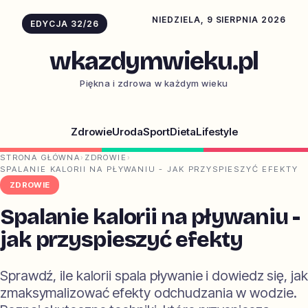
NIEDZIELA, 9 SIERPNIA 2026
EDYCJA 32/26
wkazdymwieku.pl
Piękna i zdrowa w każdym wieku
Zdrowie
Uroda
Sport
Dieta
Lifestyle
STRONA GŁÓWNA
›
ZDROWIE
›
SPALANIE KALORII NA PŁYWANIU - JAK PRZYSPIESZYĆ EFEKTY
ZDROWIE
Spalanie kalorii na pływaniu -
jak przyspieszyć efekty
Sprawdź, ile kalorii spala pływanie i dowiedz się, jak
zmaksymalizować efekty odchudzania w wodzie.