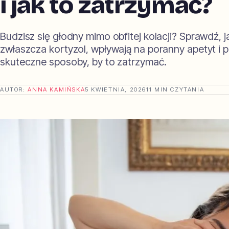
i jak to zatrzymać?
Budzisz się głodny mimo obfitej kolacji? Sprawdź, 
zwłaszcza kortyzol, wpływają na poranny apetyt i 
skuteczne sposoby, by to zatrzymać.
AUTOR:
ANNA KAMIŃSKA
5 KWIETNIA, 2026
11 MIN CZYTANIA