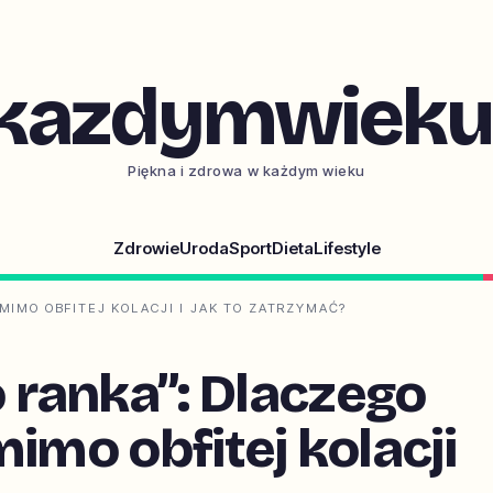
kazdymwieku.
Piękna i zdrowa w każdym wieku
Zdrowie
Uroda
Sport
Dieta
Lifestyle
IMO OBFITEJ KOLACJI I JAK TO ZATRZYMAĆ?
ranka”: Dlaczego
imo obfitej kolacji