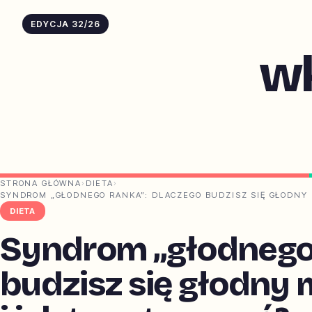
EDYCJA 32/26
w
STRONA GŁÓWNA
›
DIETA
›
SYNDROM „GŁODNEGO RANKA”: DLACZEGO BUDZISZ SIĘ GŁODNY M
DIETA
Syndrom „głodnego 
budzisz się głodny m