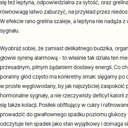
się też leptyna, odpowiedzialna za sytość, oraz grelina
równowagę łatwo zaburzyć, na przykład przez niedosta
W efekcie rano grelina szaleje, a leptyna nie nadąża 
sygnału.
Wyobraź sobie, że zamiast delikatnego budzika, orga
głowie syrenę alarmową - to właśnie tak działa ten m
przesadnym, pilnym żądaniem dostawy energii. Co ch
poranny głód często ma konkretny smak: sięgamy po 
w proste węglowodany, by jak najszybciej zaspokoić
hormonalne sygnały, a nie rzeczywisty deficyt kalorii 
się także kolacji. Posiłek obfitujący w cukry i rafin
prowadzić do gwałtownego spadku poziomu glukozy 
odczytuje ten spadek jako stan wyjątkowy i domaga s