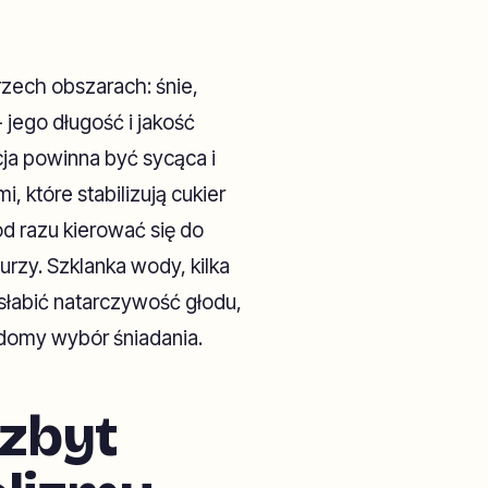
rzech obszarach: śnie,
- jego długość i jakość
cja powinna być sycąca i
 które stabilizują cukier
od razu kierować się do
urzy. Szklanka wody, kilka
łabić natarczywość głodu,
iadomy wybór śniadania.
 zbyt