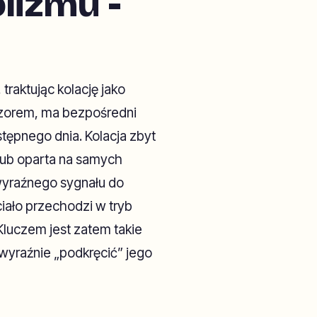
lizmu -
raktując kolację jako
eczorem, ma bezpośredni
tępnego dnia. Kolacja zbyt
 lub oparta na samych
wyraźnego sygnału do
iało przechodzi w tryb
Kluczem jest zatem takie
 wyraźnie „podkręcić” jego