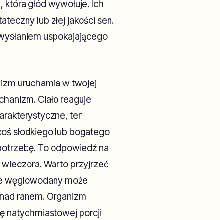
, która głód wywołuje. Ich
teczny lub złej jakości sen.
z wysłaniem uspokajającego
nizm uruchamia w twojej
echanizm. Ciało reaguje
arakterystyczne, ten
coś słodkiego lub bogatego
 potrzebę. To odpowiedź na
z wieczora. Warto przyjrzeć
owane węglowodany może
nad ranem. Organizm
ię natychmiastowej porcji