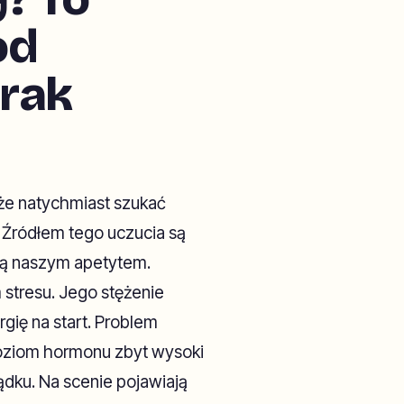
od
brak
aże natychmiast szukać
. Źródłem tego uczucia są
ją naszym apetytem.
stresu. Jego stężenie
gię na start. Problem
 poziom hormonu zbyt wysoki
ądku. Na scenie pojawiają