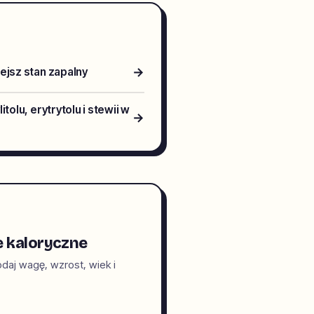
→
ejsz stan zapalny
tolu, erytrytolu i stewii w
→
e kaloryczne
daj wagę, wzrost, wiek i