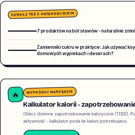
DIETA
ZOBACZ TEŻ Z KATEGORII
7 produktów na ból stawów - naturalnie zmni
Zamienniki cukru w praktyce: Jak używać ksyli
domowych wypiekach i deserach?
WYPRÓBUJ NARZĘDZIE
🔥
Kalkulator kalorii - zapotrzebowani
Oblicz dzienne zapotrzebowanie kaloryczne (TDEE). Po
aktywność - kalkulator poda ile kalorii potrzebujesz.