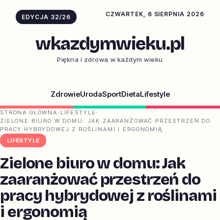
CZWARTEK, 6 SIERPNIA 2026
EDYCJA 32/26
wkazdymwieku.pl
Piękna i zdrowa w każdym wieku
Zdrowie
Uroda
Sport
Dieta
Lifestyle
STRONA GŁÓWNA
›
LIFESTYLE
›
ZIELONE BIURO W DOMU: JAK ZAARANŻOWAĆ PRZESTRZEŃ DO
PRACY HYBRYDOWEJ Z ROŚLINAMI I ERGONOMIĄ
LIFESTYLE
Zielone biuro w domu: Jak
zaaranżować przestrzeń do
pracy hybrydowej z roślinami
i ergonomią