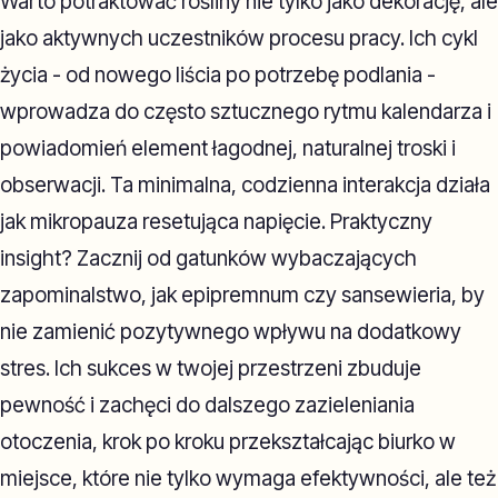
Warto potraktować rośliny nie tylko jako dekorację, ale
jako aktywnych uczestników procesu pracy. Ich cykl
życia - od nowego liścia po potrzebę podlania -
wprowadza do często sztucznego rytmu kalendarza i
powiadomień element łagodnej, naturalnej troski i
obserwacji. Ta minimalna, codzienna interakcja działa
jak mikropauza resetująca napięcie. Praktyczny
insight? Zacznij od gatunków wybaczających
zapominalstwo, jak epipremnum czy sansewieria, by
nie zamienić pozytywnego wpływu na dodatkowy
stres. Ich sukces w twojej przestrzeni zbuduje
pewność i zachęci do dalszego zazieleniania
otoczenia, krok po kroku przekształcając biurko w
miejsce, które nie tylko wymaga efektywności, ale też