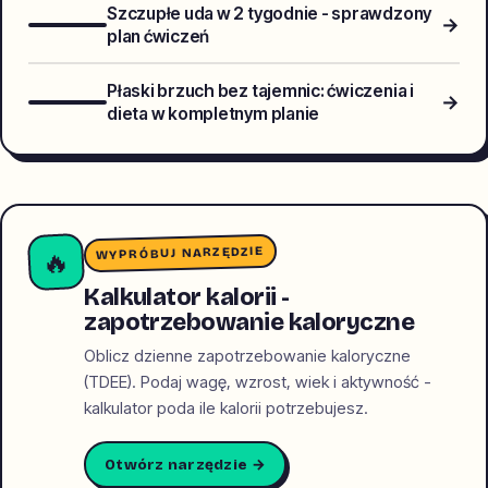
Szczupłe uda w 2 tygodnie - sprawdzony
→
plan ćwiczeń
Płaski brzuch bez tajemnic: ćwiczenia i
→
dieta w kompletnym planie
WYPRÓBUJ NARZĘDZIE
🔥
Kalkulator kalorii -
zapotrzebowanie kaloryczne
Oblicz dzienne zapotrzebowanie kaloryczne
(TDEE). Podaj wagę, wzrost, wiek i aktywność -
kalkulator poda ile kalorii potrzebujesz.
Otwórz narzędzie →