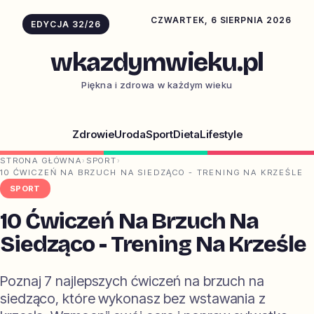
CZWARTEK, 6 SIERPNIA 2026
EDYCJA 32/26
wkazdymwieku.pl
Piękna i zdrowa w każdym wieku
Zdrowie
Uroda
Sport
Dieta
Lifestyle
STRONA GŁÓWNA
›
SPORT
›
10 ĆWICZEŃ NA BRZUCH NA SIEDZĄCO - TRENING NA KRZEŚLE
SPORT
10 Ćwiczeń Na Brzuch Na
Siedząco - Trening Na Krześle
Poznaj 7 najlepszych ćwiczeń na brzuch na
siedząco, które wykonasz bez wstawania z