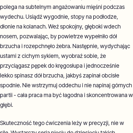
polega na subtelnym angażowaniu mięśni podczas
wydechu. Usiądź wygodnie, stopy na podłodze,
dłonie na kolanach. Weź spokojny, głęboki wdech
nosem, pozwalając, by powietrze wypełniło dół
brzucha i rozepchnęło żebra. Następnie, wydychając
ustami z cichym sykiem, wyobraź sobie, że
przyciągasz pępek do kręgosłupa i jednocześnie
lekko spinasz dół brzucha, jakbyś zapinał obcisłe
spodnie. Nie wstrzymuj oddechu i nie napinaj górnych
partii - cała praca ma być łagodna i skoncentrowana w
głębi.
Skuteczność tego ćwiczenia leży w precyzji, nie w
sile. Wystarczy seria pięciu do dziesięciu takich