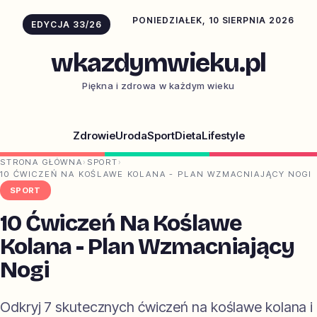
PONIEDZIAŁEK, 10 SIERPNIA 2026
EDYCJA 33/26
wkazdymwieku.pl
Piękna i zdrowa w każdym wieku
Zdrowie
Uroda
Sport
Dieta
Lifestyle
STRONA GŁÓWNA
›
SPORT
›
10 ĆWICZEŃ NA KOŚLAWE KOLANA - PLAN WZMACNIAJĄCY NOGI
SPORT
10 Ćwiczeń Na Koślawe
Kolana - Plan Wzmacniający
Nogi
Odkryj 7 skutecznych ćwiczeń na koślawe kolana i