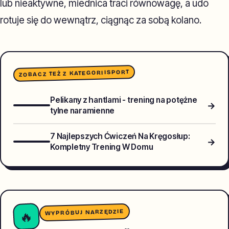
lub nieaktywne, miednica traci równowagę, a udo
rotuje się do wewnątrz, ciągnąc za sobą kolano.
SPORT
ZOBACZ TEŻ Z KATEGORII
Pelikany z hantlami - trening na potężne
→
tylne naramienne
7 Najlepszych Ćwiczeń Na Kręgosłup:
→
Kompletny Trening W Domu
WYPRÓBUJ NARZĘDZIE
🔥