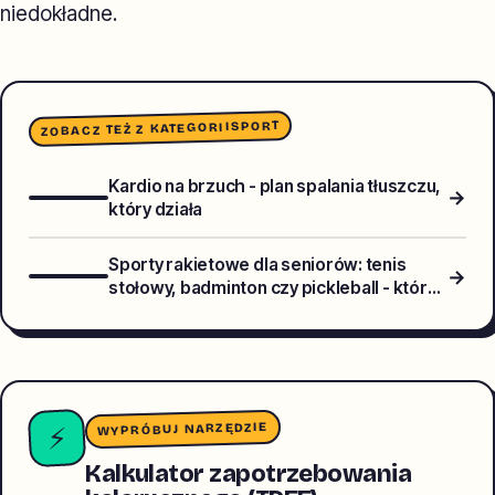
niedokładne.
SPORT
ZOBACZ TEŻ Z KATEGORII
Kardio na brzuch - plan spalania tłuszczu,
→
który działa
Sporty rakietowe dla seniorów: tenis
→
stołowy, badminton czy pickleball - który
wybrać dla zdrowia stawów?
WYPRÓBUJ NARZĘDZIE
⚡
Kalkulator zapotrzebowania