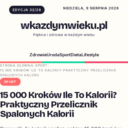
NIEDZIELA, 9 SIERPNIA 2026
EDYCJA 32/26
wkazdymwieku.pl
Piękna i zdrowa w każdym wieku
Zdrowie
Uroda
Sport
Dieta
Lifestyle
STRONA GŁÓWNA
›
SPORT
›
15 000 KROKÓW ILE TO KALORII? PRAKTYCZNY PRZELICZNIK
SPALONYCH KALORII
SPORT
15 000 Kroków Ile To Kalorii?
Praktyczny Przelicznik
Spalonych Kalorii