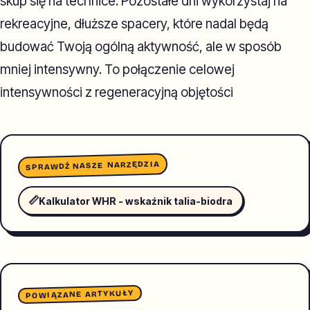
skup się na technice. Pozostałe dni wykorzystaj na
rekreacyjne, dłuższe spacery, które nadal będą
budować Twoją ogólną aktywność, ale w sposób
mniej intensywny. To połączenie celowej
intensywności z regeneracyjną objętości
SPRAWDŹ NASZE NARZĘDZIA
📏
Kalkulator WHR - wskaźnik talia-biodra
POWIĄZANE ARTYKUŁY