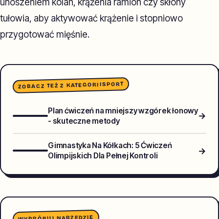
unoszeniem kolan, krążenia ramion czy skłony
tułowia, aby aktywować krążenie i stopniowo
przygotować mięśnie.
SPORT
ZOBACZ TEŻ Z KATEGORII
Plan ćwiczeń na mniejszy wzgórek łonowy
→
- skuteczne metody
Gimnastyka Na Kółkach: 5 Ćwiczeń
→
Olimpijskich Dla Pełnej Kontroli
WYPRÓBUJ NARZĘDZIE