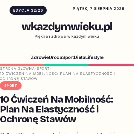
PIĄTEK, 7 SIERPNIA 2026
EDYCJA 32/26
wkazdymwieku.pl
Piękna i zdrowa w każdym wieku
Zdrowie
Uroda
Sport
Dieta
Lifestyle
STRONA GŁÓWNA
›
SPORT
›
10 ĆWICZEŃ NA MOBILNOŚĆ: PLAN NA ELASTYCZNOŚĆ I
OCHRONĘ STAWÓW
SPORT
10 Ćwiczeń Na Mobilność:
Plan Na Elastyczność i
Ochronę Stawów