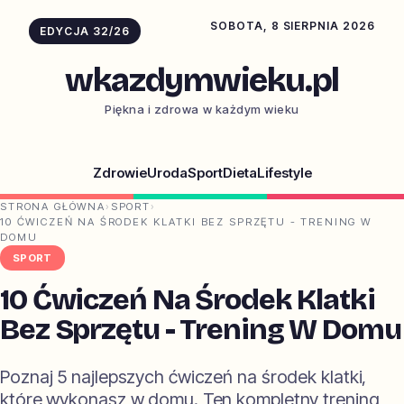
SOBOTA, 8 SIERPNIA 2026
EDYCJA 32/26
wkazdymwieku.pl
Piękna i zdrowa w każdym wieku
Zdrowie
Uroda
Sport
Dieta
Lifestyle
STRONA GŁÓWNA
›
SPORT
›
10 ĆWICZEŃ NA ŚRODEK KLATKI BEZ SPRZĘTU - TRENING W
DOMU
SPORT
10 Ćwiczeń Na Środek Klatki
Bez Sprzętu - Trening W Domu
Poznaj 5 najlepszych ćwiczeń na środek klatki,
które wykonasz w domu. Ten kompletny trening