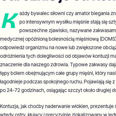
K
ażdy bywalec siłowni czy amator biegania zn
po intensywnym wysiłku mięśnie stają się szt
powszechne zjawisko, nazywane zakwasami, 
medycznej opóźnioną bolesnością mięśniową (DOMS),
odpowiedź organizmu na nowe lub zwiększone obciąż
odróżnienia tych dolegliwości od objawów kontuzji m
znaczenie dla naszego zdrowia. Typowe zakwasy dają
tępy bólem obejmującym całe grupy mięśni, który nasila
łagodnieje podczas spokojnego ruchu. Pojawiają się z
po 24-72 godzinach, osiągając szczyt około drugiej d
Kontuzja, jak choćby naderwanie włókien, prezentuje si
wtedy ostry, kłujący i precyzyjnie zlokalizowany w je