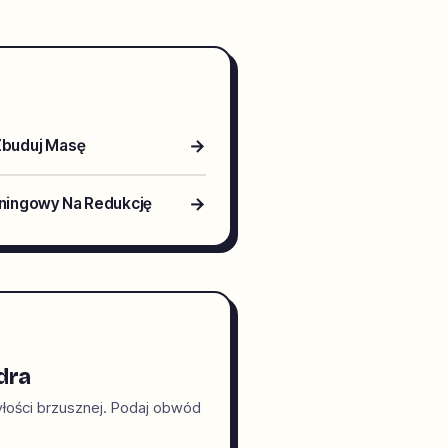
→
 Zbuduj Masę
→
reningowy Na Redukcję
dra
tyłości brzusznej. Podaj obwód