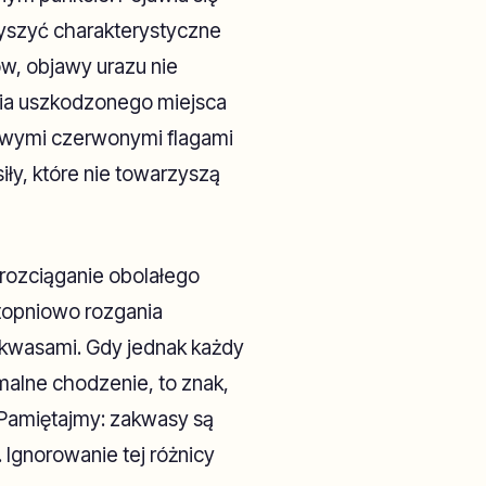
zyszyć charakterystyczne
w, objawy urazu nie
nia uszkodzonego miejsca
owymi czerwonymi flagami
iły, które nie towarzyszą
rozciąganie obolałego
 stopniowo rozgania
kwasami. Gdy jednak każdy
malne chodzenie, to znak,
. Pamiętajmy: zakwasy są
 Ignorowanie tej różnicy