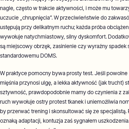
nagle, często w trakcie aktywności, i może mu towar
uczucie „chrupnięcia”. W przeciwieństwie do zakwasó
ustępują przy delikatnym ruchu; każda próba obciąże
wywołuje natychmiastowy, silny dyskomfort. Dodatk
są miejscowy obrzęk, zasinienie czy wyraźny spadek s
standardowemu DOMS.
W praktyce pomocny bywa prosty test. Jeśli powolne 
mięśnia przynosi ulgę, a lekka aktywność (jak trucht)
sztywność, prawdopodobnie mamy do czynienia z za
ruch wywołuje ostry protest tkanek i uniemożliwia nor
by przerwać trening i skonsultować się ze specjalistą
oznaką adaptacji, kontuzja zaś sygnałem uszkodzenia.