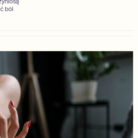
zyniosą
ć ból