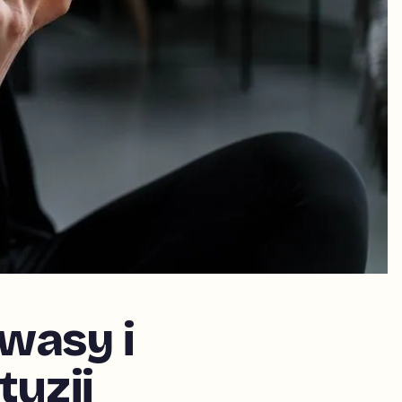
wasy i
tuzji