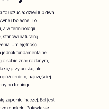
a to uczucie: dzień lub dwa
ywne i bolesne. To
a w terminologii
 stanowi naturalną
enia. Umiejętność
a jednak fundamentalne
 o sobie znać rozlanym,
 się przy ucisku, ale
 opóźnieniem, najczęściej
oby po treningu.
ę zupełnie inaczej. Ból jest
dnym punkcie. Pojawia się