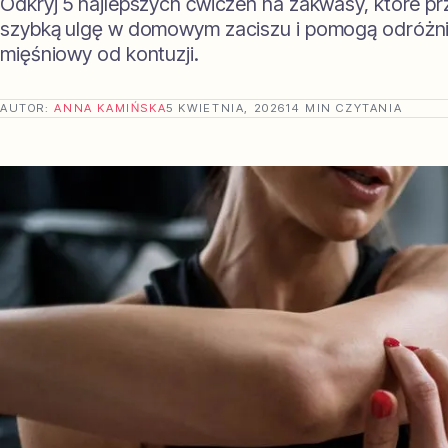
Odkryj 5 najlepszych ćwiczeń na zakwasy, które pr
szybką ulgę w domowym zaciszu i pomogą odróżni
mięśniowy od kontuzji.
AUTOR:
ANNA KAMIŃSKA
5 KWIETNIA, 2026
14 MIN CZYTANIA