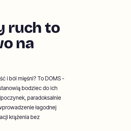
y ruch to
wo na
ść i ból mięśni? To DOMS -
 stanowią bodziec do ich
dpoczynek, paradoksalnie
t wprowadzenie łagodnej
acji krążenia bez