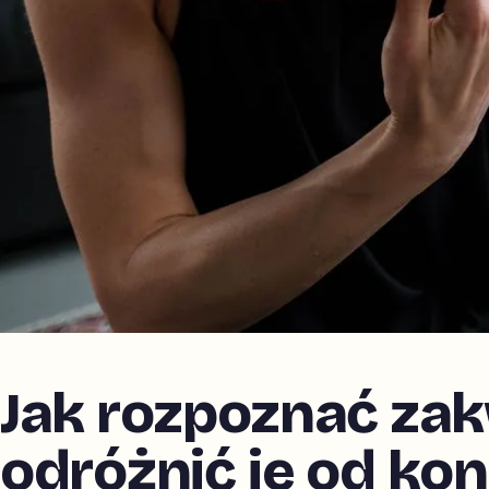
Jak rozpoznać zak
odróżnić je od kon