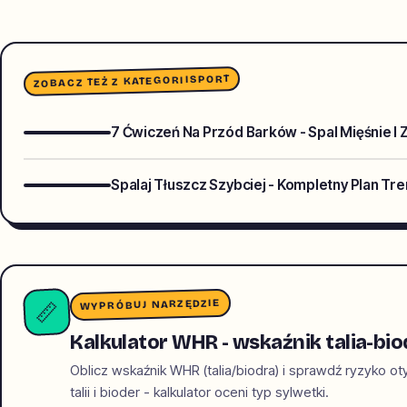
SPORT
ZOBACZ TEŻ Z KATEGORII
7 Ćwiczeń Na Przód Barków - Spal Mięśnie I
Spalaj Tłuszcz Szybciej - Kompletny Plan T
WYPRÓBUJ NARZĘDZIE
📏
Kalkulator WHR - wskaźnik talia-bio
Oblicz wskaźnik WHR (talia/biodra) i sprawdź ryzyko o
talii i bioder - kalkulator oceni typ sylwetki.