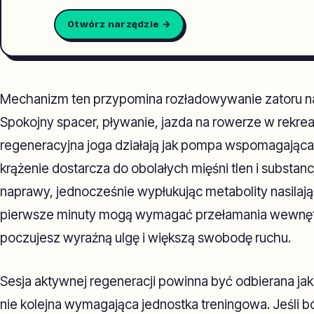
Otwórz narzędzie →
Mechanizm ten przypomina rozładowywanie zatoru na
Spokojny spacer, pływanie, jazda na rowerze w rekre
regeneracyjna joga działają jak pompa wspomagając
krążenie dostarcza do obolałych mięśni tlen i substa
naprawy, jednocześnie wypłukując metabolity nasilają
pierwsze minuty mogą wymagać przełamania wewnęt
poczujesz wyraźną ulgę i większą swobodę ruchu.
Sesja aktywnej regeneracji powinna być odbierana jak
nie kolejna wymagająca jednostka treningowa. Jeśli b