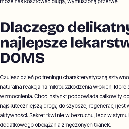
może nas kosztować długą, wymuszoną przerwę.
Dlaczego delikatn
najlepsze lekarst
DOMS
Czujesz dzień po treningu charakterystyczną sztywno
naturalna reakcja na mikrouszkodzenia włókien, które
wzmocnienia. Choć instynkt podpowiada całkowity o
najskuteczniejszą drogą do szybszej regeneracji jes
aktywności. Sekret tkwi nie w bezruchu, lecz w stymul
dodatkowego obciążania zmęczonych tkanek.