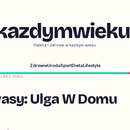
kazdymwieku.
Piękna i zdrowa w każdym wieku
Zdrowie
Uroda
Sport
Dieta
Lifestyle
U BEZ ROKU
wasy: Ulga W Domu