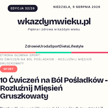
NIEDZIELA, 9 SIERPNIA 2026
EDYCJA 32/26
wkazdymwieku.pl
Piękna i zdrowa w każdym wieku
Zdrowie
Uroda
Sport
Dieta
Lifestyle
STRONA GŁÓWNA
›
SPORT
›
10 ĆWICZEŃ NA BÓL POŚLADKÓW - ROZLUŹNIJ MIĘSIEŃ
GRUSZKOWATY
SPORT
10 Ćwiczeń na Ból Pośladków -
Rozluźnij Mięsień
Gruszkowaty