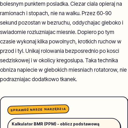
bolesnym punktem posladka. Ciezar ciala opieraj na
ramionach i stopach, nie na walku. Przez 60-90
sekund pozostan w bezruchu, oddychajac gleboko i
swiadomie rozluzniajac miesnie. Dopiero po tym
czasie wykonaj kilka powolnych, krotkich ruchow w
przod i tyl. Unikaj rolowania bezposrednio po kosci
sedziskowej i w okolicy kregoslupa. Taka technika
obniza napiecie w glebokich miesniach rotatorow, nie
podrazniajac dodatkowo tkanek.
SPRAWDŹ NASZE NARZĘDZIA
Kalkulator BMR (PPM) - oblicz podstawową