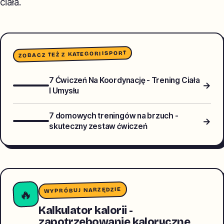
ciała.
SPORT
ZOBACZ TEŻ Z KATEGORII
7 Ćwiczeń Na Koordynację - Trening Ciała
→
I Umysłu
7 domowych treningów na brzuch -
→
skuteczny zestaw ćwiczeń
WYPRÓBUJ NARZĘDZIE
🔥
Kalkulator kalorii -
zapotrzebowanie kaloryczne