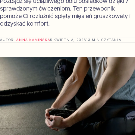
Pozbądź się uciążliwego bólu pośladków dzięki 7
sprawdzonym ćwiczeniom. Ten przewodnik
pomoże Ci rozluźnić spięty mięsień gruszkowaty i
odzyskać komfort.
AUTOR:
ANNA KAMIŃSKA
5 KWIETNIA, 2026
13 MIN CZYTANIA