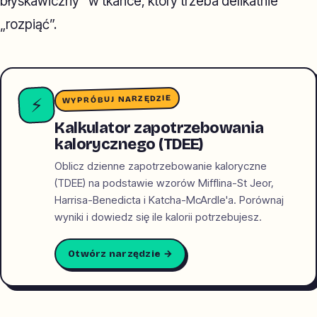
błyskawiczny” w tkance, który trzeba delikatnie
„rozpiąć”.
WYPRÓBUJ NARZĘDZIE
⚡
Kalkulator zapotrzebowania
kalorycznego (TDEE)
Oblicz dzienne zapotrzebowanie kaloryczne
(TDEE) na podstawie wzorów Mifflina-St Jeor,
Harrisa-Benedicta i Katcha-McArdle'a. Porównaj
wyniki i dowiedz się ile kalorii potrzebujesz.
Otwórz narzędzie →