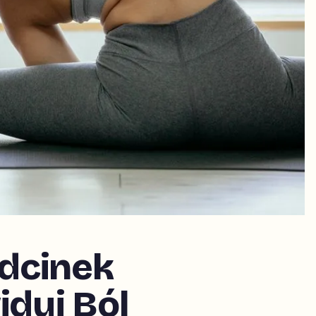
dcinek
iduj Ból