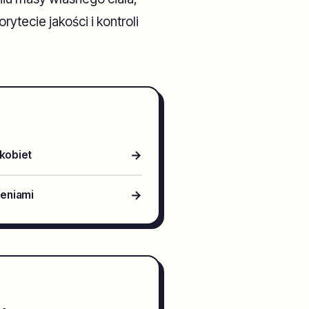
ytecie jakości i kontroli
→
 kobiet
→
zeniami