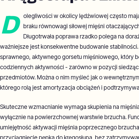
D
olegliwości w okolicy lędźwiowej często mają
braku równowagi siłowej mięśni otaczającyc
Długotrwała poprawa rzadko polega na doraź
ważniejsze jest konsekwentne budowanie stabilności.
sprawnego, aktywnego gorsetu mięśniowego, który bę
codziennych aktywności - zarówno w pozycji siedzące
przedmiotów. Można o nim myśleć jak o wewnętrzny
którego rolą jest amortyzacja obciążeń i podtrzymyw
Skuteczne wzmacnianie wymaga skupienia na mięśniac
wyłącznie na powierzchownej warstwie brzucha. Fund
umiejętność aktywacji mięśnia poprzecznego brzucha
przyciągnięcie pępka do kręgosłupa, bez zatrzymywan