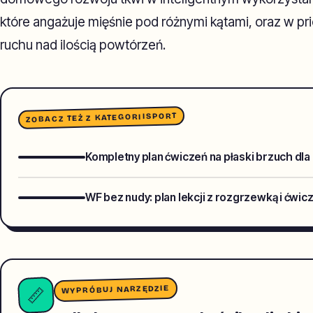
które angażuje mięśnie pod różnymi kątami, oraz w prior
ruchu nad ilością powtórzeń.
SPORT
ZOBACZ TEŻ Z KATEGORII
Kompletny plan ćwiczeń na płaski brzuch dla
WF bez nudy: plan lekcji z rozgrzewką i ćwic
WYPRÓBUJ NARZĘDZIE
📏