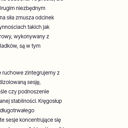
 Drugim niezbędnym
na siła zmusza odcinek
ynnościach takich jak
drowy, wykonywany z
adków, są w tym
 ruchowe zintegrujemy z
dizolowaną sesję,
ześle czy podnoszenie
nej stabilności. Kręgosłup
 długotrwałego
te sesje koncentrujące się