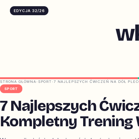
EDYCJA 32/26
w
STRONA GŁÓWNA
›
SPORT
›
7 NAJLEPSZYCH ĆWICZEŃ NA DÓŁ PLE
SPORT
7 Najlepszych Ćwic
Kompletny Trening