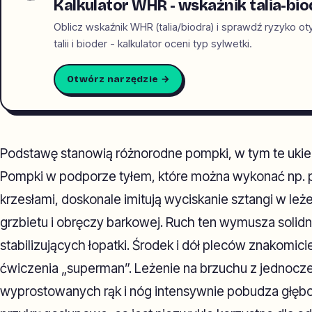
Kalkulator WHR - wskaźnik talia-bio
Oblicz wskaźnik WHR (talia/biodra) i sprawdź ryzyko o
talii i bioder - kalkulator oceni typ sylwetki.
Otwórz narzędzie →
Podstawę stanowią różnorodne pompki, w tym te ukie
Pompki w podporze tyłem, które można wykonać np.
krzesłami, doskonale imitują wyciskanie sztangi w leżen
grzbietu i obręczy barkowej. Ruch ten wymusza solidn
stabilizujących łopatki. Środek i dół pleców znakomici
ćwiczenia „superman”. Leżenie na brzuchu z jednocz
wyprostowanych rąk i nóg intensywnie pobudza głębo