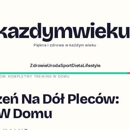
kazdymwieku.
Piękna i zdrowa w każdym wieku
Zdrowie
Uroda
Sport
Dieta
Lifestyle
CÓW: KOMPLETNY TRENING W DOMU
zeń Na Dół Pleców:
 W Domu