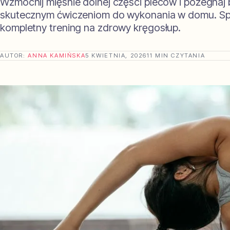
Wzmocnij mięśnie dolnej części pleców i pożegnaj b
skutecznym ćwiczeniom do wykonania w domu. S
kompletny trening na zdrowy kręgosłup.
AUTOR:
ANNA KAMIŃSKA
5 KWIETNIA, 2026
11 MIN CZYTANIA