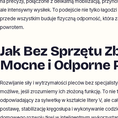
na precyzji, połączone z delikatną mobilizacją, przyno
ale intensywny wysiłek. To podejście nie tylko łagodzi
przede wszystkim buduje fizyczną odporność, która 
powrotem.
Jak Bez Sprzętu 
Mocne i Odporne 
Rozwijanie siły i wytrzymałości pleców bez specjalist
możliwe, jeśli zrozumiemy ich złożoną funkcję. To nie 
odpowiadający za sylwetkę w kształcie litery V, ale cał
postawę, stabilizację kręgosłupa i wykonywanie codz
domowego rozwoju tkwi w inteligentnym wykorzystan