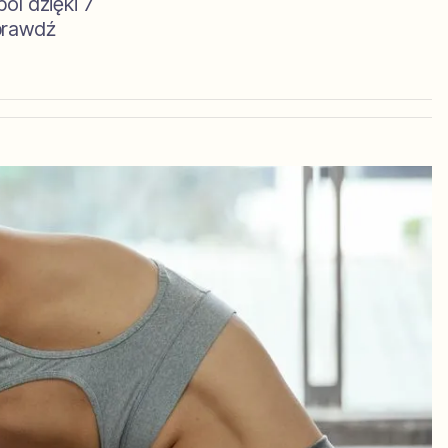
ól dzięki 7
prawdź