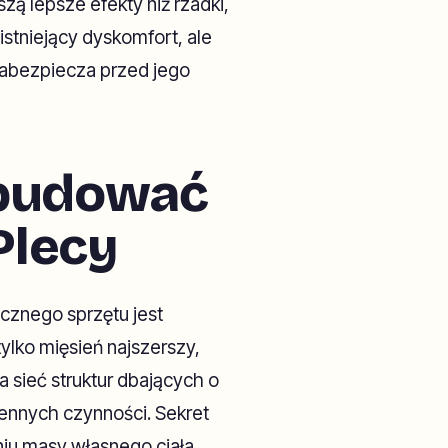
szą lepsze efekty niż rzadki,
 istniejący dyskomfort, ale
zabezpiecza przed jego
Zbudować
Plecy
ycznego sprzętu jest
tylko mięsień najszerszy,
a sieć struktur dbających o
iennych czynności. Sekret
iu masy własnego ciała,