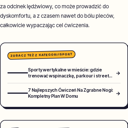
za odcinek lędźwiowy, co może prowadzić do
dyskomfortu, a z czasem nawet do bólu pleców,
całkowicie wypaczając cel ćwiczenia.
SPORT
ZOBACZ TEŻ Z KATEGORII
Sporty wertykalne w mieście: gdzie
→
trenować wspinaczkę, parkour i street
workout w polskich metropoliach?
7 Najlepszych Ćwiczeń Na Zgrabne Nogi:
→
Kompletny Plan W Domu