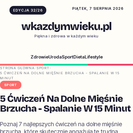
PIĄTEK, 7 SIERPNIA 2026
EDYCJA 32/26
wkazdymwieku.pl
Piękna i zdrowa w każdym wieku
Zdrowie
Uroda
Sport
Dieta
Lifestyle
STRONA GŁÓWNA
›
SPORT
›
5 ĆWICZEŃ NA DOLNE MIĘŚNIE BRZUCHA - SPALANIE W 15
MINUT
SPORT
5 Ćwiczeń Na Dolne Mięśnie
Brzucha - Spalanie W 15 Minut
Poznaj 7 najlepszych ćwiczeń na dolne mięśnie
brzucha, które skutecznie angażują tę trudną