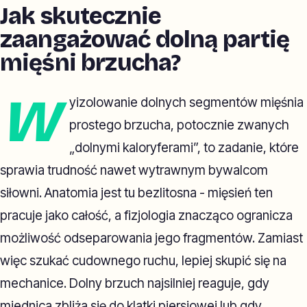
Jak skutecznie
zaangażować dolną partię
mięśni brzucha?
W
yizolowanie dolnych segmentów mięśnia
prostego brzucha, potocznie zwanych
„dolnymi kaloryferami”, to zadanie, które
sprawia trudność nawet wytrawnym bywalcom
siłowni. Anatomia jest tu bezlitosna - mięsień ten
pracuje jako całość, a fizjologia znacząco ogranicza
możliwość odseparowania jego fragmentów. Zamiast
więc szukać cudownego ruchu, lepiej skupić się na
mechanice. Dolny brzuch najsilniej reaguje, gdy
miednica zbliża się do klatki piersiowej lub gdy