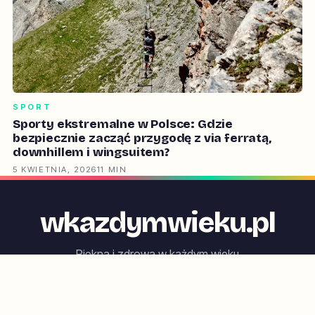
SPORT
Sporty ekstremalne w Polsce: Gdzie
bezpiecznie zacząć przygodę z via ferratą,
downhillem i wingsuitem?
5 KWIETNIA, 2026
11 MIN
wkazdymwieku.pl
Piękna i zdrowa w każdym wieku
Zdrowie
Uroda
Sport
Dieta