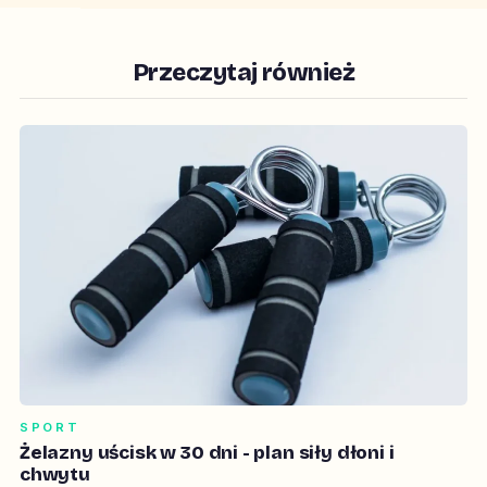
Przeczytaj również
SPORT
Żelazny uścisk w 30 dni - plan siły dłoni i
chwytu