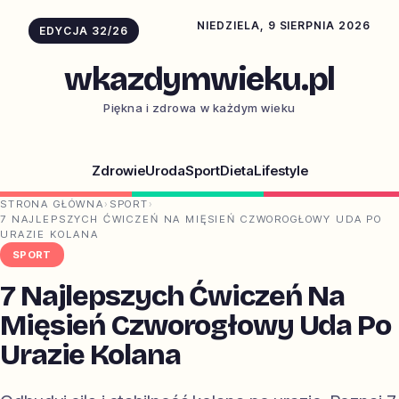
NIEDZIELA, 9 SIERPNIA 2026
EDYCJA 32/26
wkazdymwieku.pl
Piękna i zdrowa w każdym wieku
Zdrowie
Uroda
Sport
Dieta
Lifestyle
STRONA GŁÓWNA
›
SPORT
›
7 NAJLEPSZYCH ĆWICZEŃ NA MIĘSIEŃ CZWOROGŁOWY UDA PO
URAZIE KOLANA
SPORT
7 Najlepszych Ćwiczeń Na
Mięsień Czworogłowy Uda Po
Urazie Kolana