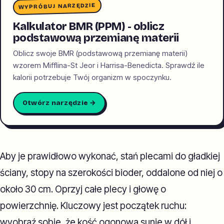
WYPRÓBUJ NARZĘDZIE
Kalkulator BMR (PPM) - oblicz
podstawową przemianę materii
Oblicz swoje BMR (podstawową przemianę materii)
wzorem Mifflina-St Jeor i Harrisa-Benedicta. Sprawdź ile
kalorii potrzebuje Twój organizm w spoczynku.
Otwórz narzędzie →
Aby je prawidłowo wykonać, stań plecami do gładkiej
ściany, stopy na szerokości bioder, oddalone od niej o
około 30 cm. Oprzyj całe plecy i głowę o
powierzchnię. Kluczowy jest początek ruchu:
wyobraź sobie, że kość ogonowa sunie w dół i