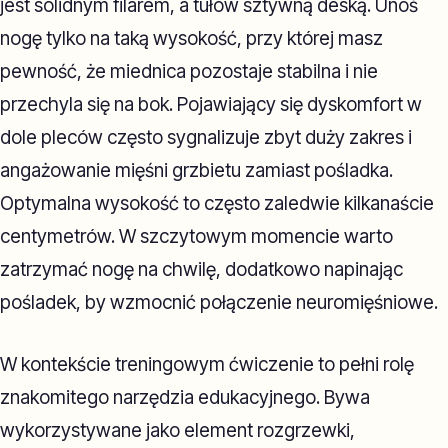
jest solidnym filarem, a tułów sztywną deską. Unoś
nogę tylko na taką wysokość, przy której masz
pewność, że miednica pozostaje stabilna i nie
przechyla się na bok. Pojawiający się dyskomfort w
dole pleców często sygnalizuje zbyt duży zakres i
angażowanie mięśni grzbietu zamiast pośladka.
Optymalna wysokość to często zaledwie kilkanaście
centymetrów. W szczytowym momencie warto
zatrzymać nogę na chwilę, dodatkowo napinając
pośladek, by wzmocnić połączenie neuromięśniowe.
W kontekście treningowym ćwiczenie to pełni rolę
znakomitego narzędzia edukacyjnego. Bywa
wykorzystywane jako element rozgrzewki,