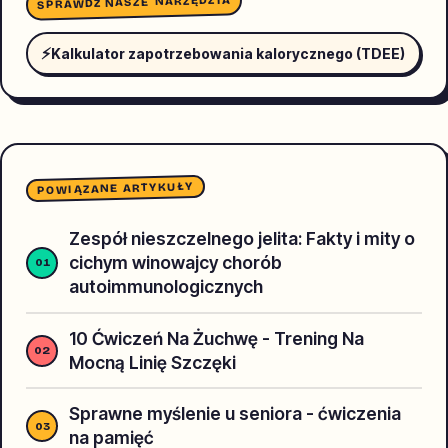
SPRAWDŹ NASZE NARZĘDZIA
⚡
Kalkulator zapotrzebowania kalorycznego (TDEE)
POWIĄZANE ARTYKUŁY
Zespół nieszczelnego jelita: Fakty i mity o
cichym winowajcy chorób
autoimmunologicznych
10 Ćwiczeń Na Żuchwę - Trening Na
Mocną Linię Szczęki
Sprawne myślenie u seniora - ćwiczenia
na pamięć