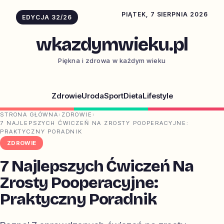
PIĄTEK, 7 SIERPNIA 2026
EDYCJA 32/26
wkazdymwieku.pl
Piękna i zdrowa w każdym wieku
Zdrowie
Uroda
Sport
Dieta
Lifestyle
STRONA GŁÓWNA
›
ZDROWIE
›
7 NAJLEPSZYCH ĆWICZEŃ NA ZROSTY POOPERACYJNE:
PRAKTYCZNY PORADNIK
ZDROWIE
7 Najlepszych Ćwiczeń Na
Zrosty Pooperacyjne:
Praktyczny Poradnik