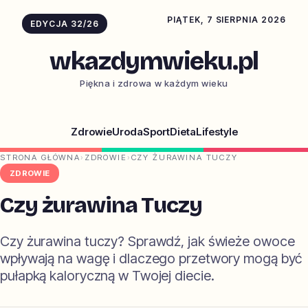
PIĄTEK, 7 SIERPNIA 2026
EDYCJA 32/26
wkazdymwieku.pl
Piękna i zdrowa w każdym wieku
Zdrowie
Uroda
Sport
Dieta
Lifestyle
STRONA GŁÓWNA
›
ZDROWIE
›
CZY ŻURAWINA TUCZY
ZDROWIE
Czy żurawina Tuczy
Czy żurawina tuczy? Sprawdź, jak świeże owoce
wpływają na wagę i dlaczego przetwory mogą być
pułapką kaloryczną w Twojej diecie.