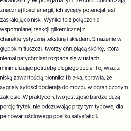
Paradoks frytek polega na tym, że choć dostarczają
znacznej ilości energii, ich sycący potencjał jest
zaskakująco niski. Wynika to z połączenia
wspomnianej reakcji glikemicznej z
charakterystyczną teksturą i składem. Smażenie w
głębokim tłuszczu tworzy chrupiącą skórkę, która
niemal natychmiast rozpada się w ustach,
minimalizując potrzebę długiego żucia. To, wraz z
niską zawartością błonnika i białka, sprawia, że
sygnały sytości docierają do mózgu w ograniczonym
zakresie. W praktyce łatwo jest zjeść bardzo dużą
porcję frytek, nie odczuwając przy tym typowej dla
pełnowartościowego posiłku satysfakcji.