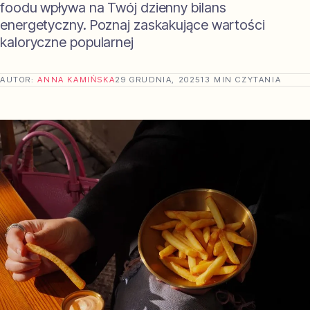
foodu wpływa na Twój dzienny bilans
energetyczny. Poznaj zaskakujące wartości
kaloryczne popularnej
AUTOR:
ANNA KAMIŃSKA
29 GRUDNIA, 2025
13 MIN CZYTANIA