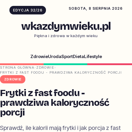
SOBOTA, 8 SIERPNIA 2026
EDYCJA 32/26
wkazdymwieku.pl
Piękna i zdrowa w każdym wieku
Zdrowie
Uroda
Sport
Dieta
Lifestyle
STRONA GŁÓWNA
›
ZDROWIE
›
FRYTKI Z FAST FOODU - PRAWDZIWA KALORYCZNOŚĆ PORCJI
ZDROWIE
Frytki z fast foodu -
prawdziwa kaloryczność
porcji
Sprawdź, ile kalorii mają frytki i jak porcja z fast