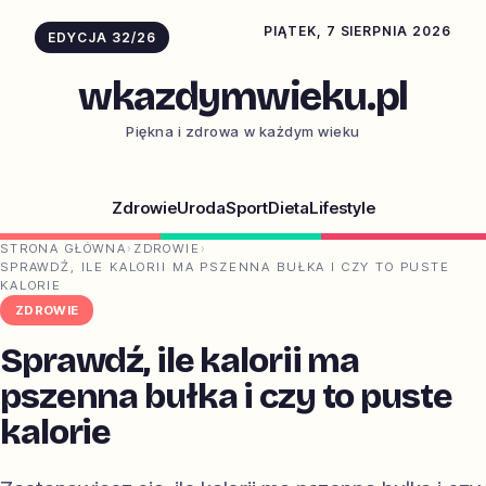
PIĄTEK, 7 SIERPNIA 2026
EDYCJA 32/26
wkazdymwieku.pl
Piękna i zdrowa w każdym wieku
Zdrowie
Uroda
Sport
Dieta
Lifestyle
STRONA GŁÓWNA
›
ZDROWIE
›
SPRAWDŹ, ILE KALORII MA PSZENNA BUŁKA I CZY TO PUSTE
KALORIE
ZDROWIE
Sprawdź, ile kalorii ma
pszenna bułka i czy to puste
kalorie