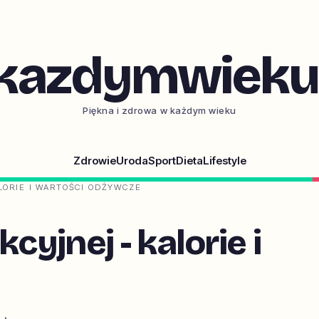
kazdymwieku.
Piękna i zdrowa w każdym wieku
Zdrowie
Uroda
Sport
Dieta
Lifestyle
LORIE I WARTOŚCI ODŻYWCZE
cyjnej - kalorie i