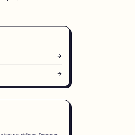
→
→
ga jest prawidlowa. Darmowy