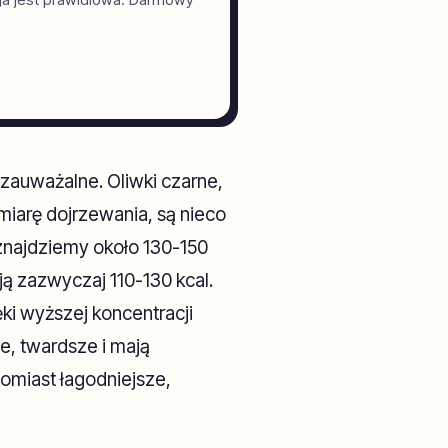
zauważalne. Oliwki czarne,
 miarę dojrzewania, są nieco
znajdziemy około 130-150
ją zazwyczaj 110-130 kcal.
ęki wyższej koncentracji
e, twardsze i mają
tomiast łagodniejsze,