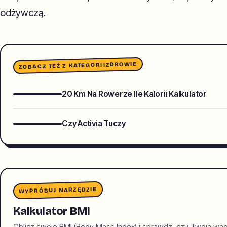
odżywczą.
ZDROWIE
ZOBACZ TEŻ Z KATEGORII
20 Km Na Rowerze Ile Kalorii Kalkulator
Czy Activia Tuczy
WYPRÓBUJ NARZĘDZIE
Kalkulator BMI
Oblicz swoje BMI (Body Mass Index) i sprawdz, czy Twoja wa