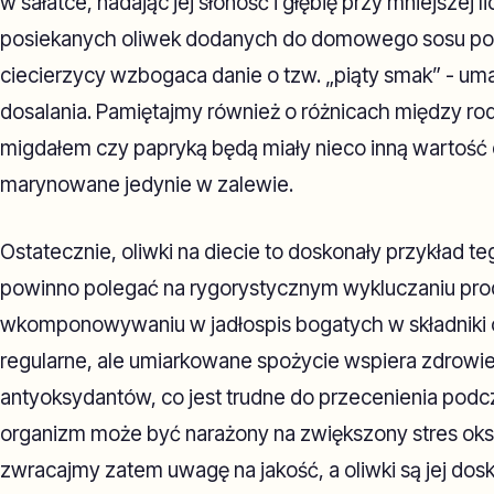
w sałatce, nadając jej słoność i głębię przy mniejszej li
posiekanych oliwek dodanych do domowego sosu po
ciecierzycy wzbogaca danie o tzw. „piąty smak” - um
dosalania. Pamiętajmy również o różnicach między ro
migdałem czy papryką będą miały nieco inną wartość 
marynowane jedynie w zalewie.
Ostatecznie, oliwki na diecie to doskonały przykład t
powinno polegać na rygorystycznym wykluczaniu pr
wkomponowywaniu w jadłospis bogatych w składniki
regularne, ale umiarkowane spożycie wspiera zdrowie
antyoksydantów, co jest trudne do przecenienia podcz
organizm może być narażony na zwiększony stres oksy
zwracajmy zatem uwagę na jakość, a oliwki są jej do