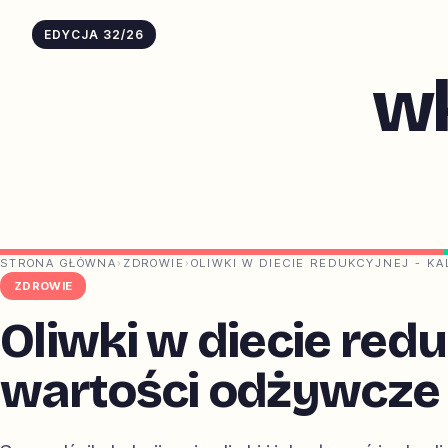
EDYCJA 32/26
w
STRONA GŁÓWNA
›
ZDROWIE
›
OLIWKI W DIECIE REDUKCYJNEJ - KA
ZDROWIE
Oliwki w diecie reduk
wartości odżywcze