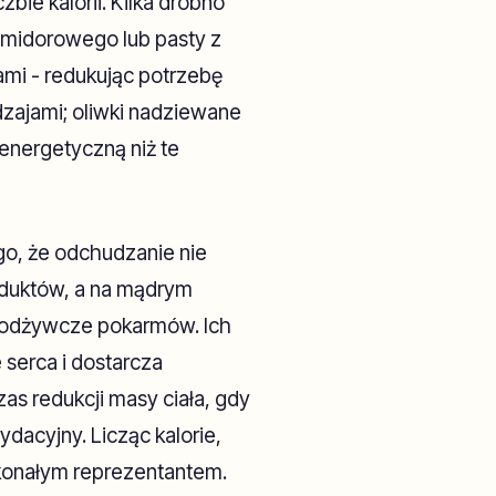
czbie kalorii. Kilka drobno
midorowego lub pasty z
ami - redukując potrzebę
dzajami; oliwki nadziewane
energetyczną niż te
ego, że odchudzanie nie
oduktów, a na mądrym
 odżywcze pokarmów. Ich
 serca i dostarcza
as redukcji masy ciała, gdy
dacyjny. Licząc kalorie,
skonałym reprezentantem.