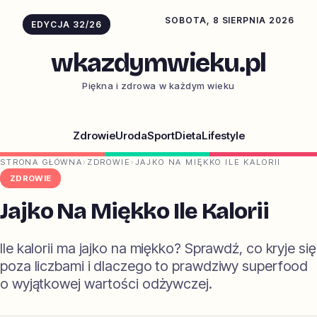
SOBOTA, 8 SIERPNIA 2026
EDYCJA 32/26
wkazdymwieku.pl
Piękna i zdrowa w każdym wieku
Zdrowie
Uroda
Sport
Dieta
Lifestyle
STRONA GŁÓWNA
›
ZDROWIE
›
JAJKO NA MIĘKKO ILE KALORII
ZDROWIE
Jajko Na Miękko Ile Kalorii
Ile kalorii ma jajko na miękko? Sprawdź, co kryje się
poza liczbami i dlaczego to prawdziwy superfood
o wyjątkowej wartości odżywczej.