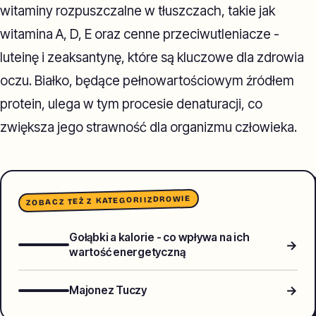
witaminy rozpuszczalne w tłuszczach, takie jak
witamina A, D, E oraz cenne przeciwutleniacze -
luteinę i zeaksantynę, które są kluczowe dla zdrowia
oczu. Białko, będące pełnowartościowym źródłem
protein, ulega w tym procesie denaturacji, co
zwiększa jego strawność dla organizmu człowieka.
ZDROWIE
ZOBACZ TEŻ Z KATEGORII
Gołąbki a kalorie - co wpływa na ich
→
wartość energetyczną
→
Majonez Tuczy