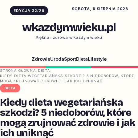
SOBOTA, 8 SIERPNIA 2026
EDYCJA 32/26
wkazdymwieku.pl
Piękna i zdrowa w każdym wieku
Zdrowie
Uroda
Sport
Dieta
Lifestyle
STRONA GŁÓWNA
›
DIETA
›
KIEDY DIETA WEGETARIAŃSKA SZKODZI? 5 NIEDOBORÓW, KTÓRE
MOGĄ ZRUJNOWAĆ ZDROWIE I JAK ICH UNIKNĄĆ
DIETA
Kiedy dieta wegetariańska
szkodzi? 5 niedoborów, które
mogą zrujnować zdrowie i jak
ich uniknąć