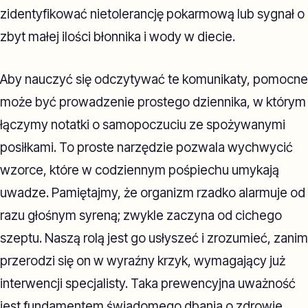
zidentyfikować nietolerancję pokarmową lub sygnał o
zbyt małej ilości błonnika i wody w diecie.
Aby nauczyć się odczytywać te komunikaty, pomocne
może być prowadzenie prostego dziennika, w którym
łączymy notatki o samopoczuciu ze spożywanymi
posiłkami. To proste narzędzie pozwala wychwycić
wzorce, które w codziennym pośpiechu umykają
uwadze. Pamiętajmy, że organizm rzadko alarmuje od
razu głośnym syreną; zwykle zaczyna od cichego
szeptu. Naszą rolą jest go usłyszeć i zrozumieć, zanim
przerodzi się on w wyraźny krzyk, wymagający już
interwencji specjalisty. Taka prewencyjna uważność
jest fundamentem świadomego dbania o zdrowie