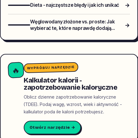
→
Dieta - najczęstsze błędy i jak ich unikać
Węglowodany złożone vs. proste: Jak
→
wybierać te, które naprawdę dodają
energii?
WYPRÓBUJ NARZĘDZIE
🔥
Kalkulator kalorii -
zapotrzebowanie kaloryczne
Oblicz dzienne zapotrzebowanie kaloryczne
(TDEE). Podaj wagę, wzrost, wiek i aktywność -
kalkulator poda ile kalorii potrzebujesz.
Otwórz narzędzie →