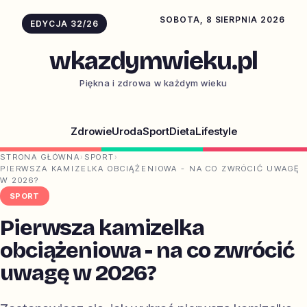
SOBOTA, 8 SIERPNIA 2026
EDYCJA 32/26
wkazdymwieku.pl
Piękna i zdrowa w każdym wieku
Zdrowie
Uroda
Sport
Dieta
Lifestyle
STRONA GŁÓWNA
›
SPORT
›
PIERWSZA KAMIZELKA OBCIĄŻENIOWA - NA CO ZWRÓCIĆ UWAGĘ
W 2026?
SPORT
Pierwsza kamizelka
obciążeniowa - na co zwrócić
uwagę w 2026?