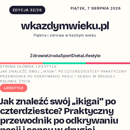
PIĄTEK, 7 SIERPNIA 2026
EDYCJA 32/26
wkazdymwieku.pl
Piękna i zdrowa w każdym wieku
Zdrowie
Uroda
Sport
Dieta
Lifestyle
STRONA GŁÓWNA
›
LIFESTYLE
›
JAK ZNALEŹĆ SWÓJ „IKIGAI” PO CZTERDZIESTCE? PRAKTYCZNY
PRZEWODNIK PO ODKRYWANIU PASJI I SENSU W DRUGIEJ
POŁOWIE ŻYCIA
LIFESTYLE
Jak znaleźć swój „ikigai” po
czterdziestce? Praktyczny
przewodnik po odkrywaniu