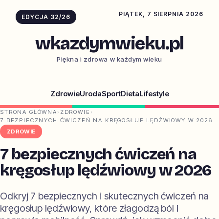
PIĄTEK, 7 SIERPNIA 2026
EDYCJA 32/26
wkazdymwieku.pl
Piękna i zdrowa w każdym wieku
Zdrowie
Uroda
Sport
Dieta
Lifestyle
STRONA GŁÓWNA
›
ZDROWIE
›
7 BEZPIECZNYCH ĆWICZEŃ NA KRĘGOSŁUP LĘDŹWIOWY W 2026
ZDROWIE
7 bezpiecznych ćwiczeń na
kręgosłup lędźwiowy w 2026
Odkryj 7 bezpiecznych i skutecznych ćwiczeń na
kręgosłup lędźwiowy, które złagodzą ból i