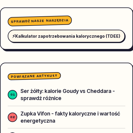
SPRAWDŹ NASZE NARZĘDZIA
⚡
Kalkulator zapotrzebowania kalorycznego (TDEE)
POWIĄZANE ARTYKUŁY
Ser żółty: kalorie Goudy vs Cheddara -
sprawdź różnice
Zupka Vifon - fakty kaloryczne i wartość
energetyczna