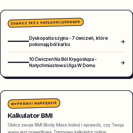
ZDROWIE
ZOBACZ TEŻ Z KATEGORII
Dyskopatia szyjna - 7 ćwiczeń, które
→
pokonają ból karku
10 Ćwiczeń Na Ból Kręgosłupa -
→
Natychmiastowa Ulga W Domu
WYPRÓBUJ NARZĘDZIE
Kalkulator BMI
Oblicz swoje BMI (Body Mass Index) i sprawdz, czy Twoja
waga jest prawidlowa. Darmowy kalkulator online.