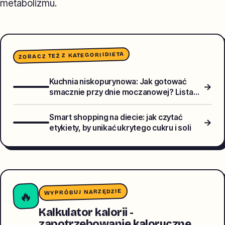
metabolizmu.
DIETA
ZOBACZ TEŻ Z KATEGORII
Kuchnia niskopurynowa: Jak gotować
→
smacznie przy dnie moczanowej? Lista
produktów i przepisy
Smart shopping na diecie: jak czytać
→
etykiety, by unikać ukrytego cukru i soli
WYPRÓBUJ NARZĘDZIE
🔥
Kalkulator kalorii -
zapotrzebowanie kaloryczne