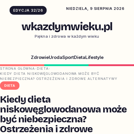
NIEDZIELA, 9 SIERPNIA 2026
EDYCJA 32/26
wkazdymwieku.pl
Piękna i zdrowa w każdym wieku
Zdrowie
Uroda
Sport
Dieta
Lifestyle
STRONA GŁÓWNA
›
DIETA
›
KIEDY DIETA NISKOWĘGLOWODANOWA MOŻE BYĆ
NIEBEZPIECZNA? OSTRZEŻENIA I ZDROWE ALTERNATYWY
DIETA
Kiedy dieta
niskowęglowodanowa może
być niebezpieczna?
Ostrzeżenia i zdrowe