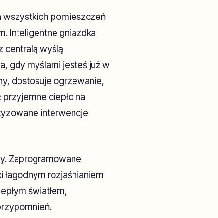
 wszystkich pomieszczeń
 Inteligentne gniazdka
z centralą wyślą
a, gdy myślami jesteś już w
iny, dostosuje ogrzewanie,
ć przyjemne ciepło na
atyzowane interwencje
yny. Zaprogramowane
ci łagodnym rozjaśnianiem
ciepłym światłem,
przypomnień.