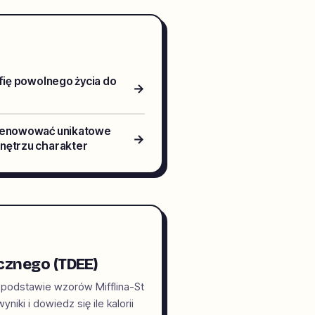
ofię powolnego życia do
→
zrenowować unikatowe
→
wnętrzu charakter
cznego (TDEE)
 podstawie wzorów Mifflina-St
iki i dowiedz się ile kalorii