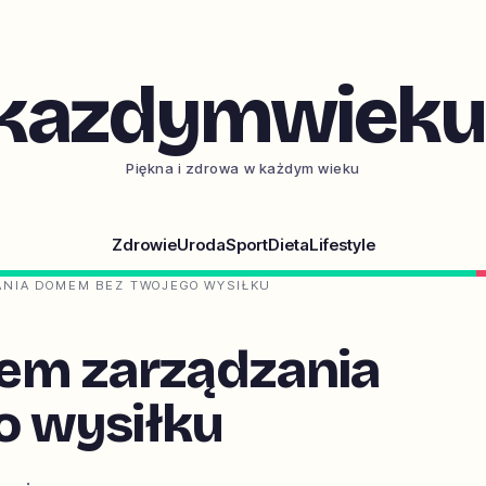
kazdymwieku.
Piękna i zdrowa w każdym wieku
Zdrowie
Uroda
Sport
Dieta
Lifestyle
NIA DOMEM BEZ TWOJEGO WYSIŁKU
em zarządzania
 wysiłku