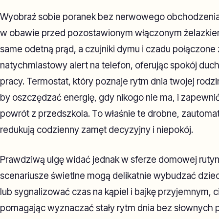
Wyobraź sobie poranek bez nerwowego obchodzenia
w obawie przed pozostawionym włączonym żelazkiem.
same odetną prąd, a czujniki dymu i czadu połączone 
natychmiastowy alert na telefon, oferując spokój duch
pracy. Termostat, który poznaje rytm dnia twojej rodz
by oszczędzać energię, gdy nikogo nie ma, i zapewni
powrót z przedszkola. To właśnie te drobne, zautom
redukują codzienny zamęt decyzyjny i niepokój.
Prawdziwą ulgę widać jednak w sferze domowej rut
scenariusze świetlne mogą delikatnie wybudzać dzie
lub sygnalizować czas na kąpiel i bajkę przyjemnym, 
pomagając wyznaczać stały rytm dnia bez słownych 