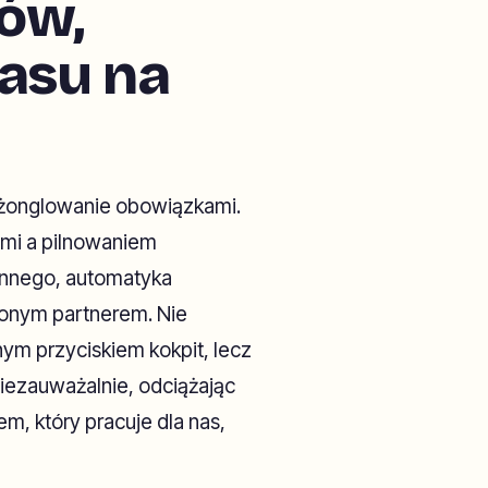
ów,
zasu na
e żonglowanie obowiązkami.
mi a pilnowaniem
 innego, automatyka
ionym partnerem. Nie
ym przyciskiem kokpit, lecz
niezauważalnie, odciążając
m, który pracuje dla nas,