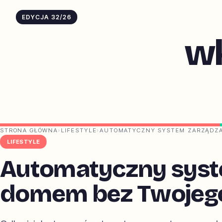
EDYCJA 32/26
w
STRONA GŁÓWNA
›
LIFESTYLE
›
AUTOMATYCZNY SYSTEM ZARZĄDZA
LIFESTYLE
Automatyczny syst
domem bez Twojego