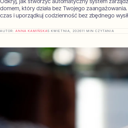
Odkryj, jak stworzyć automatyczny system zarząd
domem, który działa bez Twojego zaangażowania
czas i uporządkuj codzienność bez zbędnego wysił
AUTOR:
ANNA KAMIŃSKA
5 KWIETNIA, 2026
11 MIN CZYTANIA