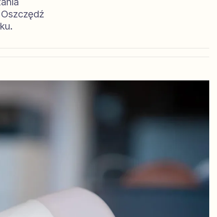
zania
. Oszczędź
ku.