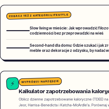
LIFESTYLE
ZOBACZ TEŻ Z KATEGORII
Slow living w mieście: Jak wprowadzić filoz
codzienności bez przeprowadzki na wieś
Second-hand dla domu: Gdzie szukać i jak 
meble oraz dekoracje z odzysku, by nadać 
WYPRÓBUJ NARZĘDZIE
⚡
Kalkulator zapotrzebowania kalory
Oblicz dzienne zapotrzebowanie kaloryczne (TDEE) na
Jeor, Harrisa-Benedicta i Katcha-McArdle'a. Porównaj wyn