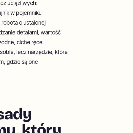
cz uciążliwych:
jnik w pojemniku
robota o ustalonej
dzanie detalami, wartość
odne, ciche ręce.
obie, lecz narzędzie, które
m, gdzie są one
asady
u, który