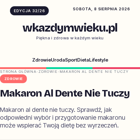
SOBOTA, 8 SIERPNIA 2026
EDYCJA 32/26
wkazdymwieku.pl
Piękna i zdrowa w każdym wieku
Zdrowie
Uroda
Sport
Dieta
Lifestyle
STRONA GŁÓWNA
›
ZDROWIE
›
MAKARON AL DENTE NIE TUCZY
ZDROWIE
Makaron Al Dente Nie Tuczy
Makaron al dente nie tuczy. Sprawdź, jak
odpowiedni wybór i przygotowanie makaronu
może wspierać Twoją dietę bez wyrzeczeń.