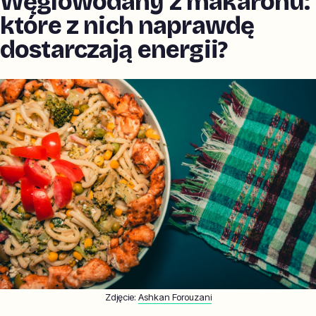
Węglowodany z makaronu:
które z nich naprawdę
dostarczają energii?
Zdjęcie:
Ashkan Forouzani