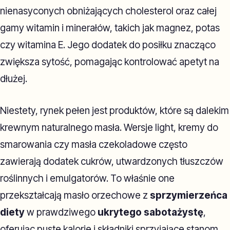
nienasyconych obniżających cholesterol oraz całej
gamy witamin i minerałów, takich jak magnez, potas
czy witamina E. Jego dodatek do posiłku znacząco
zwiększa sytość, pomagając kontrolować apetyt na
dłużej.
Niestety, rynek pełen jest produktów, które są dalekim
krewnym naturalnego masła. Wersje light, kremy do
smarowania czy masła czekoladowe często
zawierają dodatek cukrów, utwardzonych tłuszczów
roślinnych i emulgatorów. To właśnie one
przekształcają masło orzechowe z
sprzymierzeńca
diety
w prawdziwego
ukrytego sabotażystę
,
oferując puste kalorie i składniki sprzyjające stanom