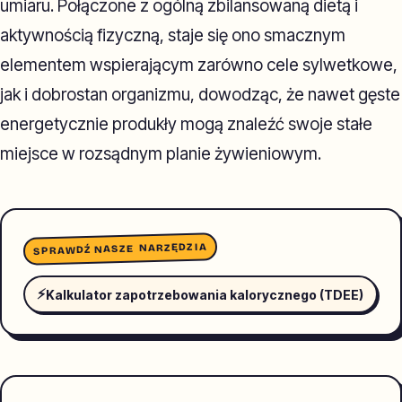
umiaru. Połączone z ogólną zbilansowaną dietą i
aktywnością fizyczną, staje się ono smacznym
elementem wspierającym zarówno cele sylwetkowe,
jak i dobrostan organizmu, dowodząc, że nawet gęste
energetycznie produkły mogą znaleźć swoje stałe
miejsce w rozsądnym planie żywieniowym.
SPRAWDŹ NASZE NARZĘDZIA
⚡
Kalkulator zapotrzebowania kalorycznego (TDEE)