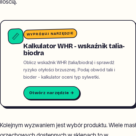
ilością.
WYPRÓBUJ NARZĘDZIE
📏
Kalkulator WHR - wskaźnik talia-
biodra
Oblicz wskaźnik WHR (talia/biodra) i sprawdź
ryzyko otyłości brzusznej. Podaj obwód talii i
bioder - kalkulator oceni typ sylwetki.
Otwórz narzędzie →
Kolejnym wyzwaniem jest wybór produktu. Wiele masł
orzechowych dostępnych w sklepach to w