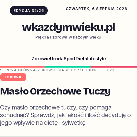
CZWARTEK, 6 SIERPNIA 2026
EDYCJA 32/26
wkazdymwieku.pl
Piękna i zdrowa w każdym wieku
Zdrowie
Uroda
Sport
Dieta
Lifestyle
STRONA GŁÓWNA
›
ZDROWIE
›
MASŁO ORZECHOWE TUCZY
ZDROWIE
Masło Orzechowe Tuczy
Czy masło orzechowe tuczy, czy pomaga
schudnąć? Sprawdź, jak jakość i ilość decydują o
jego wpływie na dietę i sylwetkę