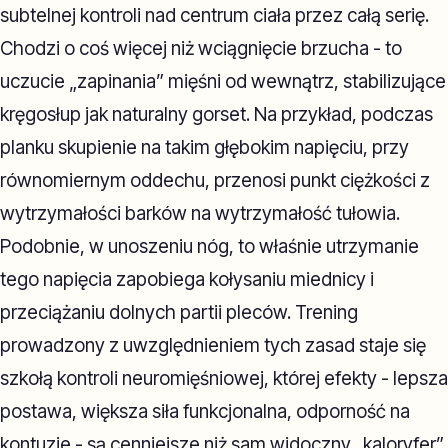
subtelnej kontroli nad centrum ciała przez całą serię.
Chodzi o coś więcej niż wciągnięcie brzucha - to
uczucie „zapinania” mięśni od wewnątrz, stabilizujące
kręgosłup jak naturalny gorset. Na przykład, podczas
planku skupienie na takim głębokim napięciu, przy
równomiernym oddechu, przenosi punkt ciężkości z
wytrzymałości barków na wytrzymałość tułowia.
Podobnie, w unoszeniu nóg, to właśnie utrzymanie
tego napięcia zapobiega kołysaniu miednicy i
przeciążaniu dolnych partii pleców. Trening
prowadzony z uwzględnieniem tych zasad staje się
szkołą kontroli neuromięśniowej, której efekty - lepsza
postawa, większa siła funkcjonalna, odporność na
kontuzje - są cenniejsze niż sam widoczny „kaloryfer”.