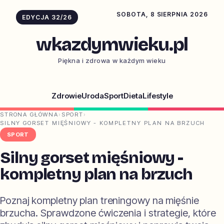
SOBOTA, 8 SIERPNIA 2026
EDYCJA 32/26
wkazdymwieku.pl
Piękna i zdrowa w każdym wieku
Zdrowie
Uroda
Sport
Dieta
Lifestyle
STRONA GŁÓWNA
›
SPORT
›
SILNY GORSET MIĘŚNIOWY - KOMPLETNY PLAN NA BRZUCH
SPORT
Silny gorset mięśniowy -
kompletny plan na brzuch
Poznaj kompletny plan treningowy na mięśnie
brzucha. Sprawdzone ćwiczenia i strategie, które