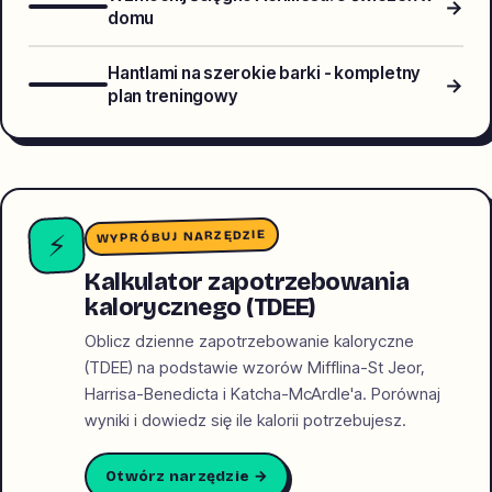
→
domu
Hantlami na szerokie barki - kompletny
→
plan treningowy
WYPRÓBUJ NARZĘDZIE
⚡
Kalkulator zapotrzebowania
kalorycznego (TDEE)
Oblicz dzienne zapotrzebowanie kaloryczne
(TDEE) na podstawie wzorów Mifflina-St Jeor,
Harrisa-Benedicta i Katcha-McArdle'a. Porównaj
wyniki i dowiedz się ile kalorii potrzebujesz.
Otwórz narzędzie →