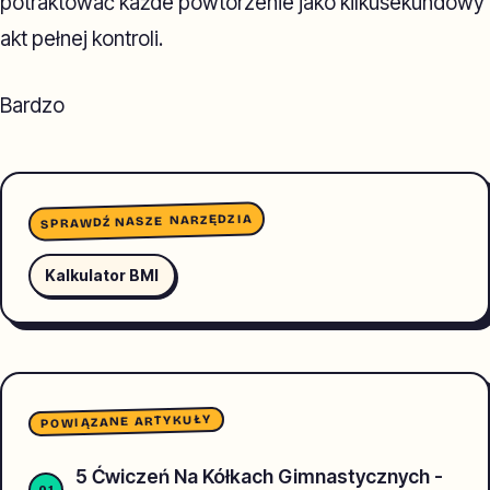
potraktować każde powtórzenie jako kilkusekundowy
akt pełnej kontroli.
Bardzo
SPRAWDŹ NASZE NARZĘDZIA
Kalkulator BMI
POWIĄZANE ARTYKUŁY
5 Ćwiczeń Na Kółkach Gimnastycznych -