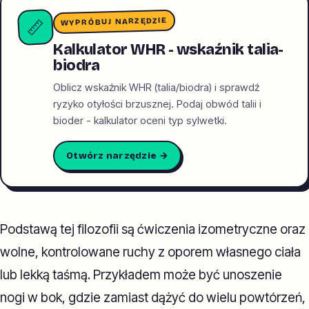
WYPRÓBUJ NARZĘDZIE
📏
Kalkulator WHR - wskaźnik talia-
biodra
Oblicz wskaźnik WHR (talia/biodra) i sprawdź
ryzyko otyłości brzusznej. Podaj obwód talii i
bioder - kalkulator oceni typ sylwetki.
Otwórz narzędzie →
Podstawą tej filozofii są ćwiczenia izometryczne oraz
wolne, kontrolowane ruchy z oporem własnego ciała
lub lekką taśmą. Przykładem może być unoszenie
nogi w bok, gdzie zamiast dążyć do wielu powtórzeń,