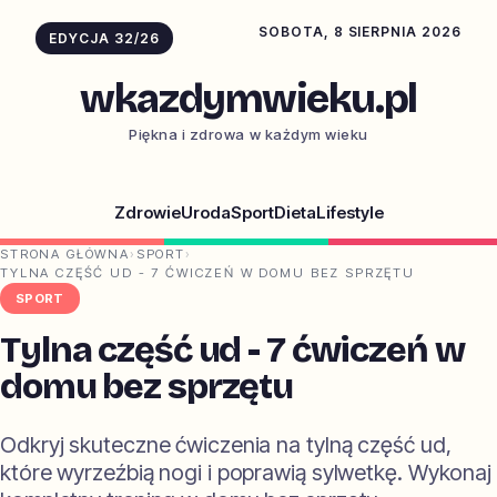
SOBOTA, 8 SIERPNIA 2026
EDYCJA 32/26
wkazdymwieku.pl
Piękna i zdrowa w każdym wieku
Zdrowie
Uroda
Sport
Dieta
Lifestyle
STRONA GŁÓWNA
›
SPORT
›
TYLNA CZĘŚĆ UD - 7 ĆWICZEŃ W DOMU BEZ SPRZĘTU
SPORT
Tylna część ud - 7 ćwiczeń w
domu bez sprzętu
Odkryj skuteczne ćwiczenia na tylną część ud,
które wyrzeźbią nogi i poprawią sylwetkę. Wykonaj