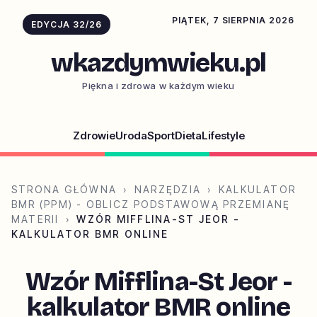
PIĄTEK, 7 SIERPNIA 2026
EDYCJA 32/26
wkazdymwieku.pl
Piękna i zdrowa w każdym wieku
Zdrowie
Uroda
Sport
Dieta
Lifestyle
STRONA GŁÓWNA
›
NARZĘDZIA
›
KALKULATOR
BMR (PPM) - OBLICZ PODSTAWOWĄ PRZEMIANĘ
MATERII
›
WZÓR MIFFLINA-ST JEOR -
KALKULATOR BMR ONLINE
Wzór Mifflina-St Jeor -
kalkulator BMR online