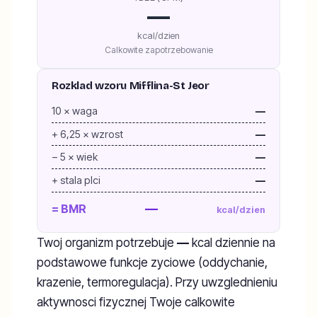
—
kcal/dzien
Calkowite zapotrzebowanie
Rozklad wzoru Mifflina-St Jeor
10 × waga
—
+ 6,25 × wzrost
—
− 5 × wiek
—
+ stala plci
—
—
= BMR
kcal/dzien
Twoj organizm potrzebuje
—
kcal dziennie na
podstawowe funkcje zyciowe (oddychanie,
krazenie, termoregulacja). Przy uwzglednieniu
aktywnosci fizycznej Twoje calkowite