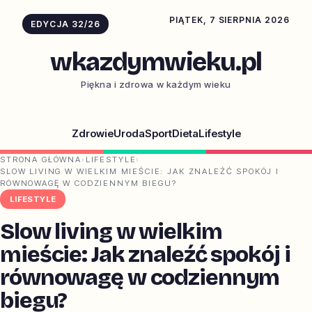
PIĄTEK, 7 SIERPNIA 2026
EDYCJA 32/26
wkazdymwieku.pl
Piękna i zdrowa w każdym wieku
Zdrowie
Uroda
Sport
Dieta
Lifestyle
STRONA GŁÓWNA
›
LIFESTYLE
›
SLOW LIVING W WIELKIM MIEŚCIE: JAK ZNALEŹĆ SPOKÓJ I
RÓWNOWAGĘ W CODZIENNYM BIEGU?
LIFESTYLE
Slow living w wielkim
mieście: Jak znaleźć spokój i
równowagę w codziennym
biegu?