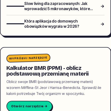
Slow living dla zapracowanych: Jak
→
wprowadzić 5 mikronawyków, które
zmienią Twój dzień bez rewolucji
Która aplikacja do domowych
→
obowiązków wygrała w 2026?
WYPRÓBUJ NARZĘDZIE
Kalkulator BMR (PPM) - oblicz
podstawową przemianę materii
Oblicz swoje BMR (podstawową przemianę materii)
wzorem Mifflina-St Jeor i Harrisa-Benedicta. Sprawdź ile
kalorii potrzebuje Twój organizm w spoczynku.
Otwórz narzędzie →