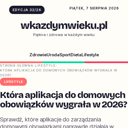
PIĄTEK, 7 SIERPNIA 2026
EDYCJA 32/26
wkazdymwieku.pl
Piękna i zdrowa w każdym wieku
Zdrowie
Uroda
Sport
Dieta
Lifestyle
STRONA GŁÓWNA
›
LIFESTYLE
›
KTÓRA APLIKACJA DO DOMOWYCH OBOWIĄZKÓW WYGRAŁA W
2026?
LIFESTYLE
Która aplikacja do domowych
obowiązków wygrała w 2026?
Sprawdź, które aplikacje do zarządzania
domowymi obowiązkami naprawdę działają w