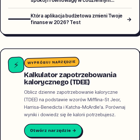
spokój i równowagę w codziennym
biegu?
Która aplikacja budżetowa zmieni Twoje
→
finanse w 2026? Test
WYPRÓBUJ NARZĘDZIE
⚡
Kalkulator zapotrzebowania
kalorycznego (TDEE)
Oblicz dzienne zapotrzebowanie kaloryczne
(TDEE) na podstawie wzorów Mifflina-St Jeor,
Harrisa-Benedicta i Katcha-McArdle'a. Porównaj
wyniki i dowiedz się ile kalorii potrzebujesz.
Otwórz narzędzie →