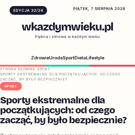
PIĄTEK, 7 SIERPNIA 2026
EDYCJA 32/26
wkazdymwieku.pl
Piękna i zdrowa w każdym wieku
Zdrowie
Uroda
Sport
Dieta
Lifestyle
STRONA GŁÓWNA
›
SPORT
›
SPORTY EKSTREMALNE DLA POCZĄTKUJĄCYCH: OD CZEGO
ZACZĄĆ, BY BYŁO BEZPIECZNIE?
SPORT
Sporty ekstremalne dla
początkujących: od czego
zacząć, by było bezpiecznie?