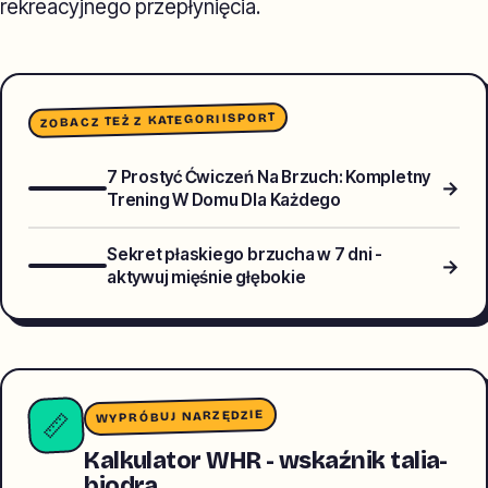
rekreacyjnego przepłynięcia.
SPORT
ZOBACZ TEŻ Z KATEGORII
7 Prostyć Ćwiczeń Na Brzuch: Kompletny
→
Trening W Domu Dla Każdego
Sekret płaskiego brzucha w 7 dni -
→
aktywuj mięśnie głębokie
WYPRÓBUJ NARZĘDZIE
📏
Kalkulator WHR - wskaźnik talia-
biodra