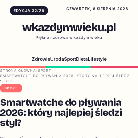
CZWARTEK, 6 SIERPNIA 2026
EDYCJA 32/26
wkazdymwieku.pl
Piękna i zdrowa w każdym wieku
Zdrowie
Uroda
Sport
Dieta
Lifestyle
STRONA GŁÓWNA
›
SPORT
›
SMARTWATCHE DO PŁYWANIA 2026: KTÓRY NAJLEPIEJ ŚLEDZI
STYL?
SPORT
Smartwatche do pływania
2026: który najlepiej śledzi
styl?