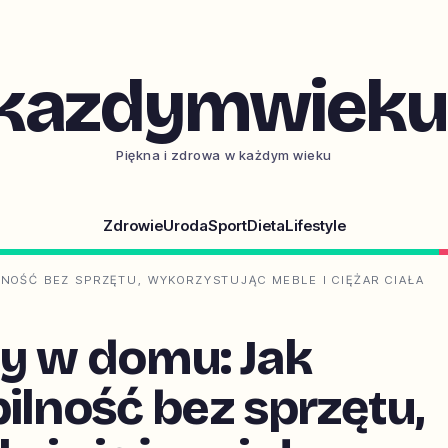
kazdymwieku.
Piękna i zdrowa w każdym wieku
Zdrowie
Uroda
Sport
Dieta
Lifestyle
NOŚĆ BEZ SPRZĘTU, WYKORZYSTUJĄC MEBLE I CIĘŻAR CIAŁA
ny w domu: Jak
ilność bez sprzętu,