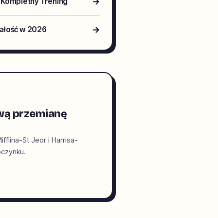
→
 Kompletny Trening
→
małość w 2026
ową przemianę
lina-St Jeor i Harrisa-
oczynku.