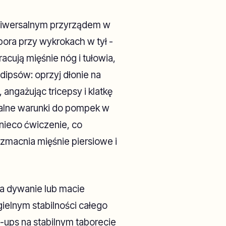
uniwersalnym przyrządem w
pora przy wykrokach w tył -
acują mięśnie nóg i tułowia,
ipsów: oprzyj dłonie na
 angażując tricepsy i klatkę
dealne warunki do pompek w
nieco ćwiczenie, co
macnia mięśnie piersiowe i
Na dywanie lub macie
gielnym stabilności całego
-ups na stabilnym taborecie