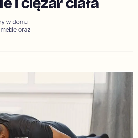
 i ciężar ciała
lny w domu
c meble oraz