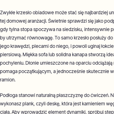
Zwykłe krzesło obiadowe może stać się najbardziej 
tej domowej aranżacji. Świetnie sprawdzi się jako pod
gdy tylna stopa spoczywa na siedzisku, intensywnie pr
by utrzymać równowagę. To samo krzesło posłuży do d
jego krawędzi, plecami do niego, i powoli uginaj łokcie,
piersiową. Miękka sofa lub solidna kanapa stworzą i
pochyleniu. Dłonie umieszczone na oparciu odciążają 
pomaga początkującym, a jednocześnie skutecznie wz
ramion.
Podłoga stanowi naturalną płaszczyznę do ćwiczeń. 
wykonasz plank, czyli deskę, która jest kamieniem wę
ciała. Aby wprowadzić element dynamiki, spróbuj step