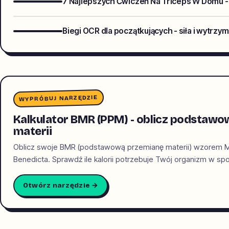
7 Najlepszych Ćwiczeń Na Triceps W Domu -
Biegi OCR dla początkujących - siła i wytrzy
WYPRÓBUJ NARZĘDZIE
Kalkulator BMR (PPM) - oblicz podstaw
materii
Oblicz swoje BMR (podstawową przemianę materii) wzorem Miff
Benedicta. Sprawdź ile kalorii potrzebuje Twój organizm w sp
Otwórz narzędzie →