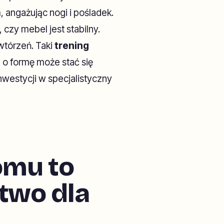
 angażując nogi i pośladek.
zy mebel jest stabilny.
owtórzeń. Taki
trening
 o formę może stać się
westycji w specjalistyczny
omu to
stwo dla