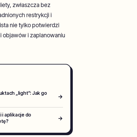
diety, zwłaszcza bez
nionych restrykcji i
ta nie tylko potwierdzi
cji objawów i zaplanowaniu
tach „light”: Jak go
→
 i aplikacje do
→
etę?