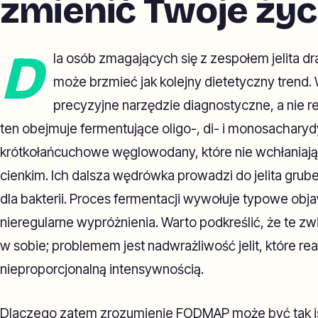
zmienić Twoje życi
D
la osób zmagających się z zespołem jelita 
może brzmieć jak kolejny dietetyczny trend. W
precyzyjne narzędzie diagnostyczne, a nie re
ten obejmuje fermentujące oligo-, di- i monosacharydy
krótkołańcuchowe węglowodany, które nie wchłaniają 
cienkim. Ich dalsza wędrówka prowadzi do jelita grub
dla bakterii. Proces fermentacji wywołuje typowe objaw
nieregularne wypróżnienia. Warto podkreślić, że te zw
w sobie; problemem jest nadwrażliwość jelit, które re
nieproporcjonalną intensywnością.
Dlaczego zatem zrozumienie FODMAP może być tak i