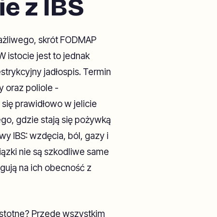
e z IBS
drażliwego, skrót FODMAP
 istocie jest to jednak
strykcyjny jadłospis. Termin
 oraz poliole -
się prawidłowo w jelicie
ego, gdzie stają się pożywką
y IBS: wzdęcia, ból, gazy i
iązki nie są szkodliwe same
agują na ich obecność z
stotne? Przede wszystkim