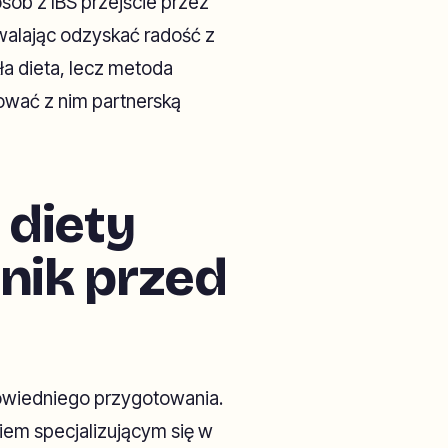
sób z IBS przejście przez
zwalając odzyskać radość z
ła dieta, lecz metoda
dować z nim partnerską
 diety
nik przed
owiedniego przygotowania.
iem specjalizującym się w