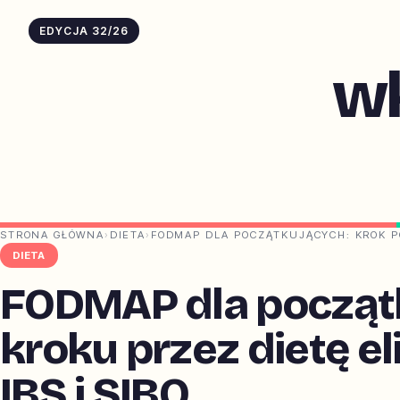
EDYCJA 32/26
w
STRONA GŁÓWNA
›
DIETA
›
FODMAP DLA POCZĄTKUJĄCYCH: KROK PO
DIETA
FODMAP dla początk
kroku przez dietę e
IBS i SIBO