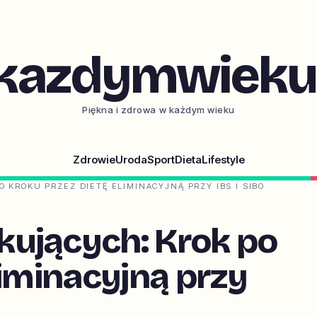
kazdymwieku.
Piękna i zdrowa w każdym wieku
Zdrowie
Uroda
Sport
Dieta
Lifestyle
 KROKU PRZEZ DIETĘ ELIMINACYJNĄ PRZY IBS I SIBO
ujących: Krok po
liminacyjną przy