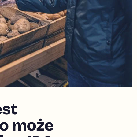
est
go może