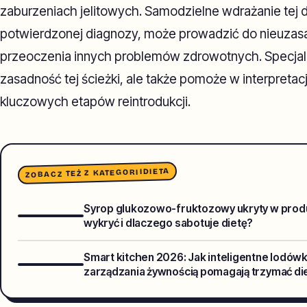
zaburzeniach jelitowych. Samodzielne wdrażanie tej 
potwierdzonej diagnozy, może prowadzić do nieuzasad
przeoczenia innych problemów zdrowotnych. Specjalis
zasadność tej ścieżki, ale także pomoże w interpreta
kluczowych etapów reintrodukcji.
DIETA
ZOBACZ TEŻ Z KATEGORII
Syrop glukozowo-fruktozowy ukryty w produk
wykryć i dlaczego sabotuje dietę?
Smart kitchen 2026: Jak inteligentne lodówki
zarządzania żywnością pomagają trzymać di