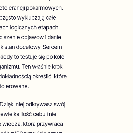
ietolerancji pokarmowych.
 często wykluczają całe
ech logicznych etapach.
wyciszenie objawów i danie
ak stan docelowy. Sercem
dy to testuje się po kolei
anizmu. Ten właśnie krok
kładnością określić, które
 tolerowane.
 Dzięki niej odkrywasz swój
ewielka ilość cebuli nie
To wiedza, która przywraca