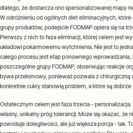
dlatego, że dostarcza ono spersonalizowanej mapy n
W odróżnieniu od ogólnych diet eliminacyjnych, które
grupy produktów, podejście FODMAP opiera się na trz
Pierwszy z nich to faza eliminacji, której celem jest 
układowi pokarmowemu wytchnienia. Nie jest to jedn
całego procesu jest etap ponownego wprowadzania, kie
poszczególne grupy FODMAP, obserwując reakcje org
bywa przełomowy, ponieważ pozwala z chirurgiczną do
konkretnie cukry stanowią problem, a które są dobrze
Ostatecznym celem jest faza trzecia - personalizacja.
własny, unikalny próg tolerancji. Może się okazać, że ni
powoduje dolegliwości, ale już większa porcja - tak. 