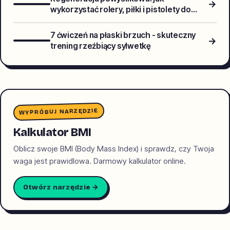
→
wykorzystać rolery, piłki i pistolety do
masażu dla szybszej odnowy mięśni
7 ćwiczeń na płaski brzuch - skuteczny
→
trening rzeźbiący sylwetkę
WYPRÓBUJ NARZĘDZIE
Kalkulator BMI
Oblicz swoje BMI (Body Mass Index) i sprawdz, czy Twoja
waga jest prawidlowa. Darmowy kalkulator online.
Otwórz narzędzie →