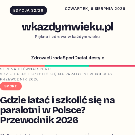
CZWARTEK, 6 SIERPNIA 2026
EDYCJA 32/26
wkazdymwieku.pl
Piękna i zdrowa w każdym wieku
Zdrowie
Uroda
Sport
Dieta
Lifestyle
STRONA GŁÓWNA
›
SPORT
›
GDZIE LATAĆ I SZKOLIĆ SIĘ NA PARALOTNI W POLSCE?
PRZEWODNIK 2026
SPORT
Gdzie latać i szkolić się na
paralotni w Polsce?
Przewodnik 2026