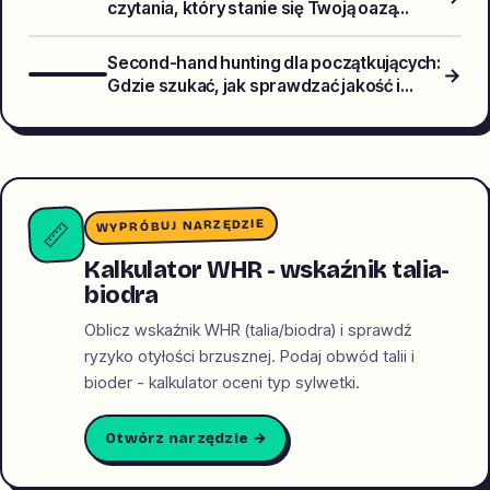
czytania, który stanie się Twoją oazą
spokoju?
Second-hand hunting dla początkujących:
→
Gdzie szukać, jak sprawdzać jakość i
komponować stylowe outfity z odzysku
WYPRÓBUJ NARZĘDZIE
📏
Kalkulator WHR - wskaźnik talia-
biodra
Oblicz wskaźnik WHR (talia/biodra) i sprawdź
ryzyko otyłości brzusznej. Podaj obwód talii i
bioder - kalkulator oceni typ sylwetki.
Otwórz narzędzie →