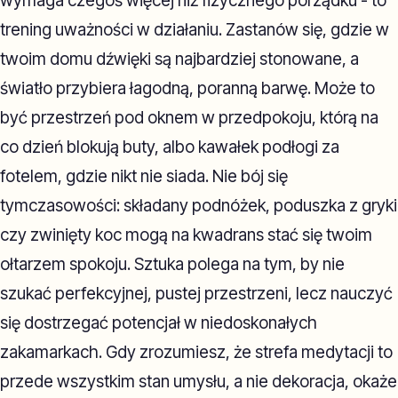
wymaga czegoś więcej niż fizycznego porządku - to
trening uważności w działaniu. Zastanów się, gdzie w
twoim domu dźwięki są najbardziej stonowane, a
światło przybiera łagodną, poranną barwę. Może to
być przestrzeń pod oknem w przedpokoju, którą na
co dzień blokują buty, albo kawałek podłogi za
fotelem, gdzie nikt nie siada. Nie bój się
tymczasowości: składany podnóżek, poduszka z gryki
czy zwinięty koc mogą na kwadrans stać się twoim
ołtarzem spokoju. Sztuka polega na tym, by nie
szukać perfekcyjnej, pustej przestrzeni, lecz nauczyć
się dostrzegać potencjał w niedoskonałych
zakamarkach. Gdy zrozumiesz, że strefa medytacji to
przede wszystkim stan umysłu, a nie dekoracja, okaże