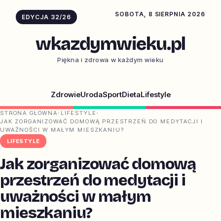
SOBOTA, 8 SIERPNIA 2026
EDYCJA 32/26
wkazdymwieku.pl
Piękna i zdrowa w każdym wieku
Zdrowie
Uroda
Sport
Dieta
Lifestyle
STRONA GŁÓWNA
›
LIFESTYLE
›
JAK ZORGANIZOWAĆ DOMOWĄ PRZESTRZEŃ DO MEDYTACJI I
UWAŻNOŚCI W MAŁYM MIESZKANIU?
LIFESTYLE
Jak zorganizować domową
przestrzeń do medytacji i
uważności w małym
mieszkaniu?