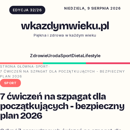
NIEDZIELA, 9 SIERPNIA 2026
EDYCJA 32/26
wkazdymwieku.pl
Piękna i zdrowa w każdym wieku
Zdrowie
Uroda
Sport
Dieta
Lifestyle
STRONA GŁÓWNA
›
SPORT
›
7 ĆWICZEŃ NA SZPAGAT DLA POCZĄTKUJĄCYCH - BEZPIECZNY
PLAN 2026
SPORT
7 ćwiczeń na szpagat dla
początkujących - bezpieczny
plan 2026