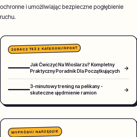
ochronne i umożliwiając bezpieczne pogłębienie
ruchu.
SPORT
ZOBACZ TEŻ Z KATEGORII
Jak Ćwiczyć Na Wioślarzu? Kompletny
→
Praktyczny Poradnik Dla Początkujących
3-minutowy trening na pelikany -
→
skuteczne ujędrnienie ramion
WYPRÓBUJ NARZĘDZIE