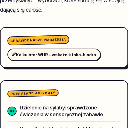
przemyślanych wyborach, które sumują się w spójną,
dającą siłę całość.
SPRAWDŹ NASZE NARZĘDZIA
📏
Kalkulator WHR - wskaźnik talia-biodra
POWIĄZANE ARTYKUŁY
Dzielenie na sylaby: sprawdzone
ćwiczenia w sensorycznej zabawie