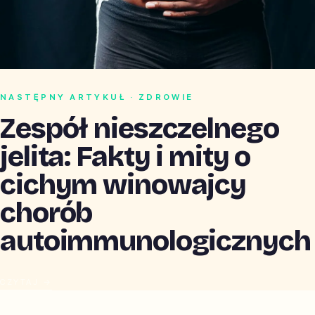
NASTĘPNY ARTYKUŁ · ZDROWIE
Zespół nieszczelnego
jelita: Fakty i mity o
cichym winowajcy
chorób
autoimmunologicznych
CZYTAJ →