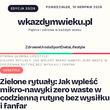
PONIEDZIAŁEK, 10 SIERPNIA 2026
EDYCJA 33/26
wkazdymwieku.pl
Piękna i zdrowa w każdym wieku
Zdrowie
Uroda
Sport
Dieta
Lifestyle
STRONA GŁÓWNA
›
LIFESTYLE
›
ZIELONE RYTUAŁY: JAK WPLEŚĆ MIKRO-NAWYKI ZERO WASTE W
CODZIENNĄ RUTYNĘ BEZ WYSIŁKU I FANFAR
LIFESTYLE
Zielone rytuały: Jak wpleść
mikro-nawyki zero waste w
codzienną rutynę bez wysiłku
i fanfar