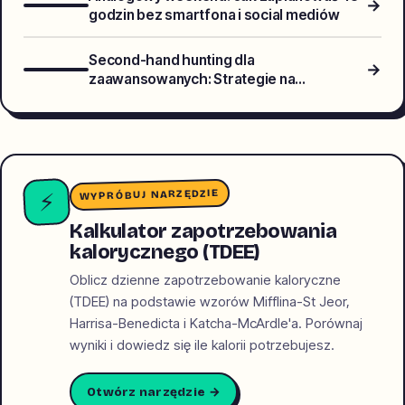
→
godzin bez smartfona i social mediów
Second-hand hunting dla
→
zaawansowanych: Strategie na
znajdowanie luksusowych marek i
unikatów w sieci
WYPRÓBUJ NARZĘDZIE
⚡
Kalkulator zapotrzebowania
kalorycznego (TDEE)
Oblicz dzienne zapotrzebowanie kaloryczne
(TDEE) na podstawie wzorów Mifflina-St Jeor,
Harrisa-Benedicta i Katcha-McArdle'a. Porównaj
wyniki i dowiedz się ile kalorii potrzebujesz.
Otwórz narzędzie →